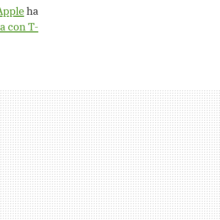
Apple
ha
a con T-