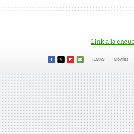
Link a la encu
TEMAS
Móviles
FACEBOOK
TWITTER
FLIPBOARD
E-
MAIL