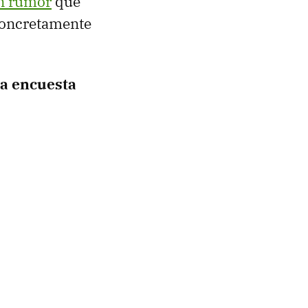
n rumor
que
concretamente
a encuesta