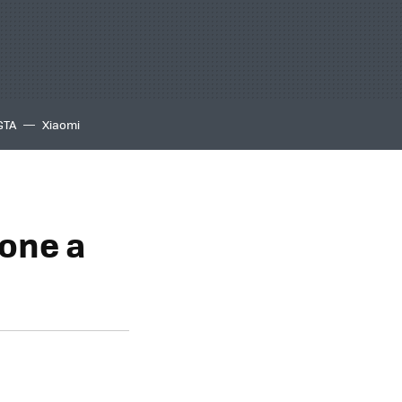
GTA
Xiaomi
hone a