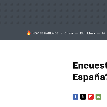
HOY SE HABLA DE
China
Elon Musk
IA
Encuest
España
FACEBOOK
TWITTER
FLIPBOARD
E-