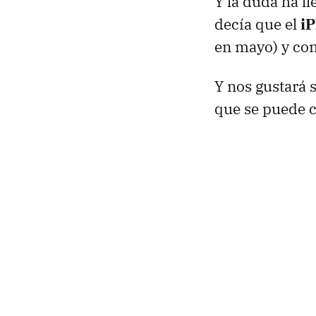
Y la duda ha l
decía que el
i
en mayo) y con
Y nos gustará 
que se puede c