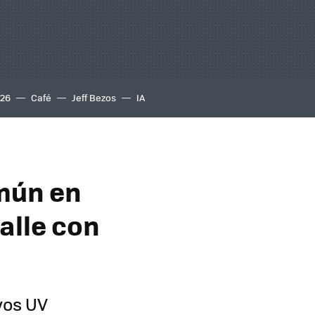
S26
Café
Jeff Bezos
IA
mún en
alle con
yos UV