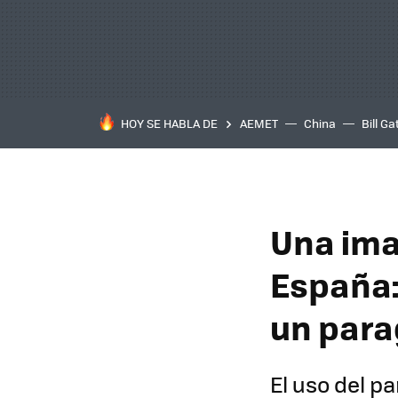
HOY SE HABLA DE
AEMET
China
Bill Ga
Una ima
España:
un para
El uso del p