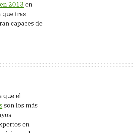
 en 2013
en
 que tras
eran capaces de
a que el
s
son los más
ayos
expertos en