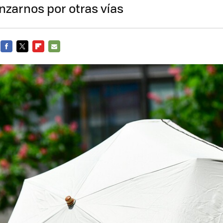
zarnos por otras vías
FACEBOOK
TWITTER
FLIPBOARD
E-
MAIL