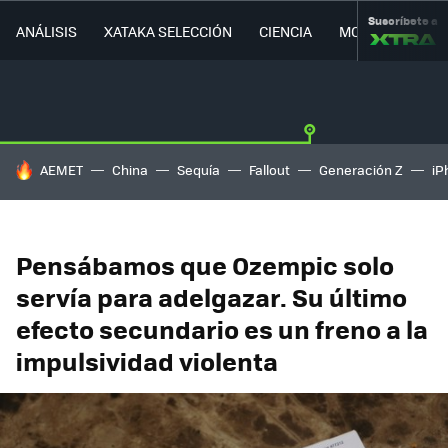
Suscríbete a
ANÁLISIS
XATAKA SELECCIÓN
CIENCIA
MOVILIDAD
HOY SE HABLA DE
AEMET
China
Sequía
Fallout
Generación Z
iP
Pensábamos que Ozempic solo
servía para adelgazar. Su último
efecto secundario es un freno a la
impulsividad violenta