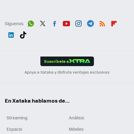
Síguenos
Wh
Twit
Fac
You
Inst
Tele
RSS
Flip
ats
ter
ebo
tub
agr
gra
boa
Link
Tikt
App
ok
e
am
m
rd
edI
ok
Suscríbete a
n
Apoya a Xataka y disfruta ventajas exclusivas
En Xataka hablamos de...
Streaming
Análisis
Espacio
Móviles