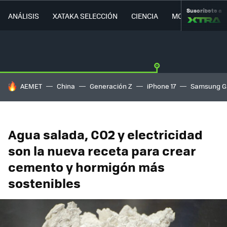
Suscríbete a
ANÁLISIS
XATAKA SELECCIÓN
CIENCIA
MOVILIDAD
HOY SE HABLA DE
AEMET
China
Generación Z
iPhone 17
Samsung G
Agua salada, CO2 y electricidad
son la nueva receta para crear
cemento y hormigón más
sostenibles