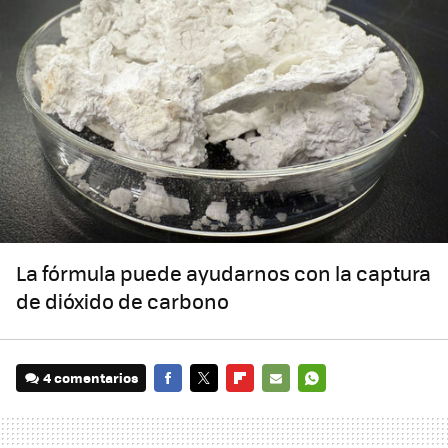
La fórmula puede ayudarnos con la captura
de dióxido de carbono
4 comentarios
FACEBOOK
TWITTER
FLIPBOARD
E-
WHATSAPP
MAIL