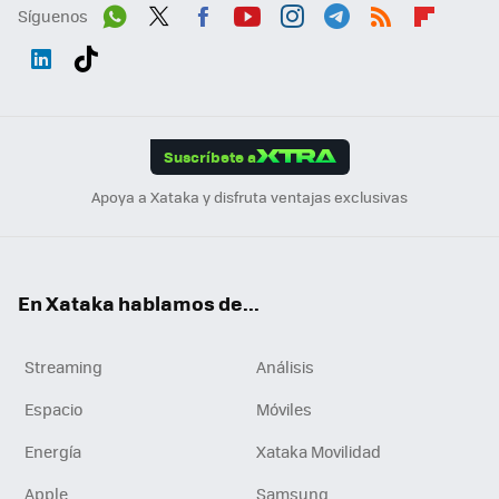
Síguenos
Wh
Twit
Fac
You
Inst
Tele
RSS
Flip
ats
ter
ebo
tub
agr
gra
boa
Link
Tikt
App
ok
e
am
m
rd
edI
ok
Suscríbete a
n
Apoya a Xataka y disfruta ventajas exclusivas
En Xataka hablamos de...
Streaming
Análisis
Espacio
Móviles
Energía
Xataka Movilidad
Apple
Samsung