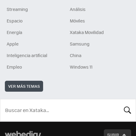
Streaming
Análisis
Espacio
Móviles
Energía
Xataka Movilidad
Apple
Samsung
Inteligencia artificial
China
Empleo
Windows 11
VER MÁS TEMAS
BUSCA
SUBIR