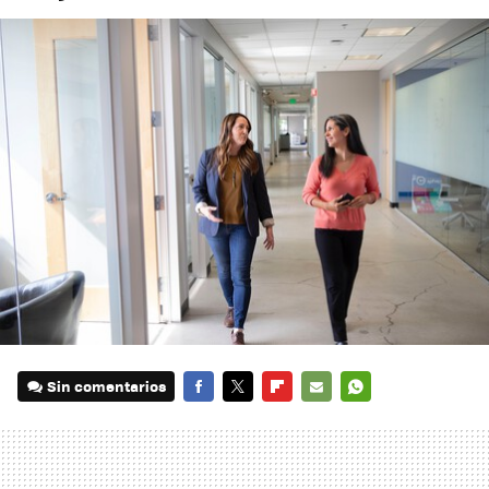
Sin comentarios
FACEBOOK
TWITTER
FLIPBOARD
E-
WHATSAPP
MAIL