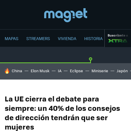
Suscríbete a
MAPAS
STREAMERS
VIVIENDA
HISTORIA
HOY SE HABLA DE
China
Elon Musk
IA
Eclipse
Miniserie
Japón
La UE cierra el debate para
siempre: un 40% de los consejos
de dirección tendrán que ser
mujeres