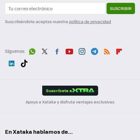
SUSCRIBIR
Suscribiéndote aceptas nuestra
política de privacidad
Síguenos
Wh
Twit
Fac
You
Inst
Tele
RSS
Flip
ats
ter
ebo
tub
agr
gra
boa
Link
Tikt
App
ok
e
am
m
rd
edI
ok
Suscríbete a
n
Apoya a Xataka y disfruta ventajas exclusivas
En Xataka hablamos de...