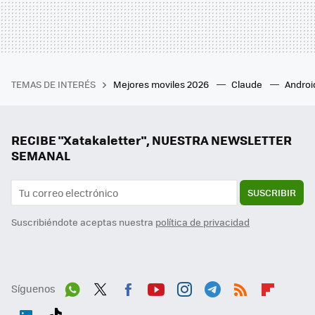
TEMAS DE INTERÉS
Mejores moviles 2026
Claude
Androi
RECIBE "Xatakaletter", NUESTRA NEWSLETTER
SEMANAL
SUSCRIBIR
Suscribiéndote aceptas nuestra
política de privacidad
Síguenos
Wh
Twit
Fac
You
Inst
Tele
RSS
Flip