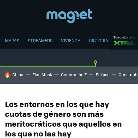
Suscríbete a
MAPAS
STREAMERS
VIVIENDA
HISTORIA
HOY SE HABLA DE
China
Elon Musk
Generación Z
Eclipse
Christoph
Los entornos en los que hay
cuotas de género son más
meritocráticos que aquellos en
los que no las hay