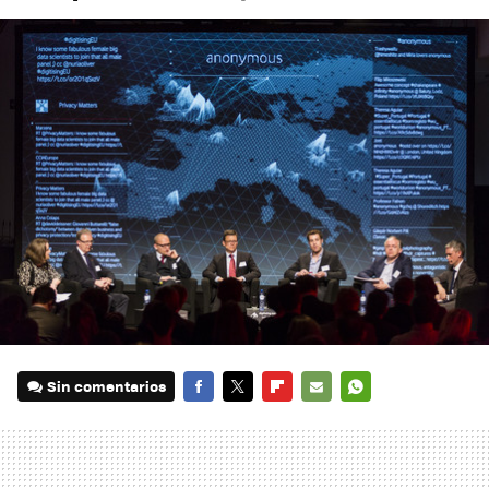
Sin comentarios
FACEBOOK
TWITTER
FLIPBOARD
E-
WHATSAPP
MAIL