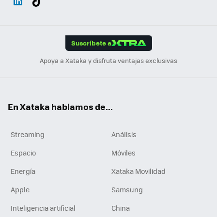
ats
ter
ebo
tub
agr
gra
boa
Link
Tikt
App
ok
e
am
m
rd
edI
ok
Suscríbete a
n
Apoya a Xataka y disfruta ventajas exclusivas
En Xataka hablamos de...
Streaming
Análisis
Espacio
Móviles
Energía
Xataka Movilidad
Apple
Samsung
Inteligencia artificial
China