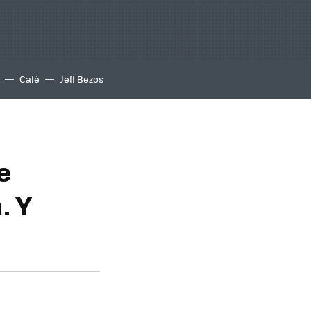
Café
Jeff Bezos
e
. Y