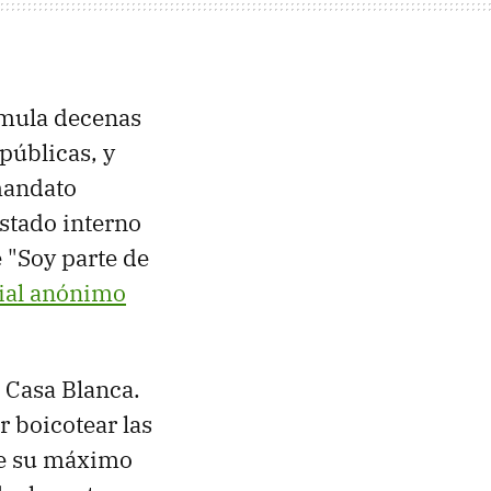
umula decenas
 públicas, y
 mandato
stado interno
e "Soy parte de
rial anónimo
a Casa Blanca.
r boicotear las
de su máximo