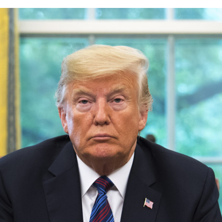
FACEBOOK
TWITTER
FLIPBOARD
E-
MAIL