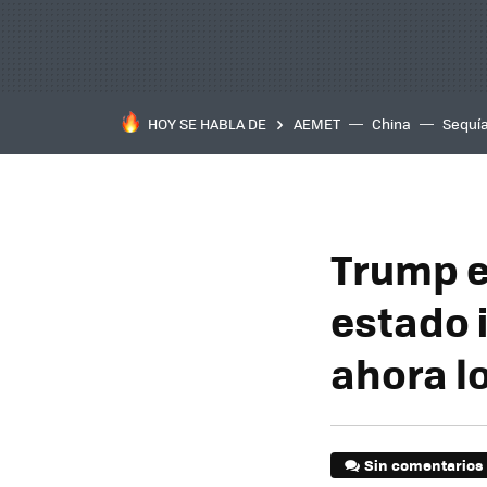
HOY SE HABLA DE
AEMET
China
Sequí
Trump e
estado 
ahora l
Sin comentarios