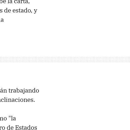
e la carta,
s de estado, y
la
tán trabajando
nclinaciones.
mo "la
uro de Estados