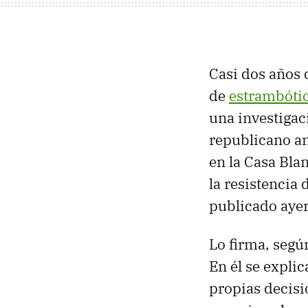
Casi dos años
de
estrambóti
una investigac
republicano an
en la Casa Bla
la resistencia
publicado aye
Lo firma, segú
En él se expli
propias decisi