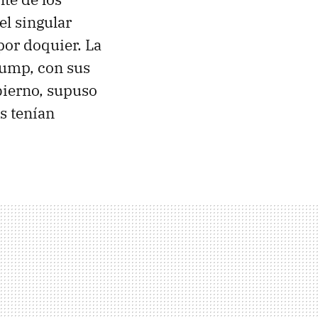
el singular
por doquier. La
rump, con sus
bierno, supuso
s tenían