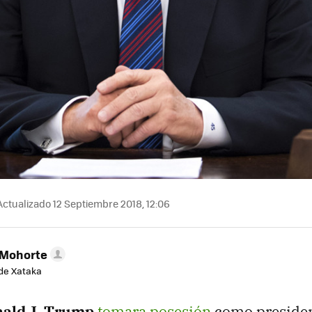
ctualizado 12 Septiembre 2018, 12:06
 Mohorte
de Xataka
ald J. Trump
tomara posesión
como presiden