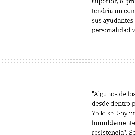
superior, el p
tendría un con
sus ayudantes 
personalidad vo
"Algunos de lo
desde dentro p
Yo lo sé. Soy u
humildemente a
resistencia". S