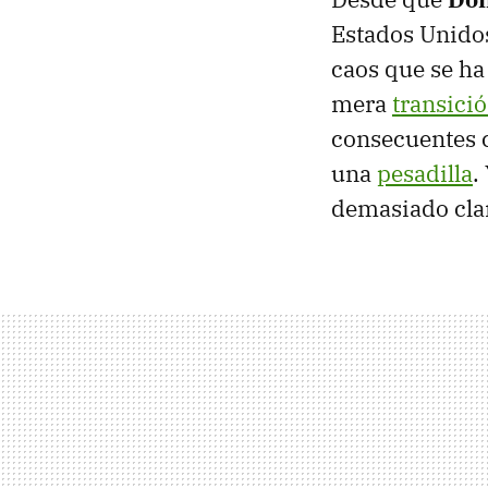
Estados Unidos
caos que se ha
mera
transici
consecuentes c
una
pesadilla
.
demasiado clar