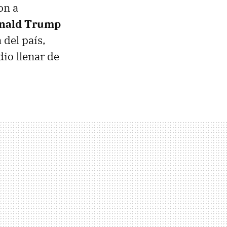
on a
nald Trump
 del país,
io llenar de