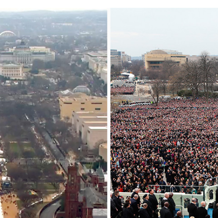
FACEBOOK
TWITTER
FLIPBOARD
E-
MAIL