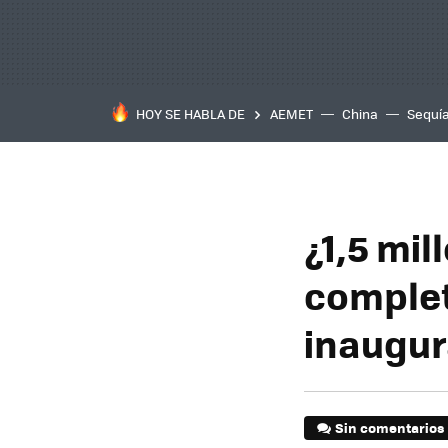
HOY SE HABLA DE
AEMET
China
Sequí
¿1,5 mi
complet
inaugur
Sin comentarios