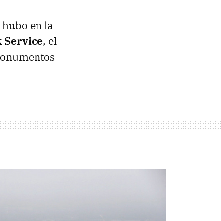
 hubo en la
k Service
, el
 monumentos