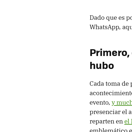
Dado que es po
WhatsApp, aqu
Primero,
hubo
Cada toma de 
acontecimiento
evento,
y much
presenciar el 
reparten en
el
emblemático ed