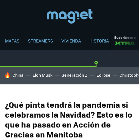
Suscríbete a
MAPAS
STREAMERS
VIVIENDA
HISTORIA
HOY SE HABLA DE
China
Elon Musk
Generación Z
Eclipse
Christoph
¿Qué pinta tendrá la pandemia si
celebramos la Navidad? Esto es lo
que ha pasado en Acción de
Gracias en Manitoba