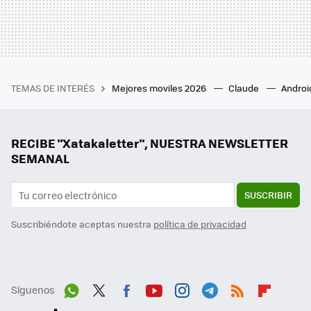
TEMAS DE INTERÉS
Mejores moviles 2026
Claude
Androi
RECIBE "Xatakaletter", NUESTRA NEWSLETTER
SEMANAL
SUSCRIBIR
Suscribiéndote aceptas nuestra
política de privacidad
Síguenos
Wh
Twit
Fac
You
Inst
Tele
RSS
Flip