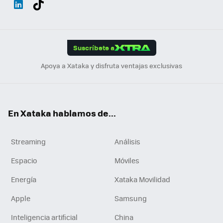
ats
ter
ebo
tub
agr
gra
boa
Link
Tikt
App
ok
e
am
m
rd
edI
ok
Suscríbete a
n
Apoya a Xataka y disfruta ventajas exclusivas
En Xataka hablamos de...
Streaming
Análisis
Espacio
Móviles
Energía
Xataka Movilidad
Apple
Samsung
Inteligencia artificial
China