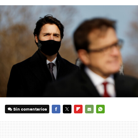
Sin comentarios
FACEBOOK
TWITTER
FLIPBOARD
E-
WHATSAPP
MAIL