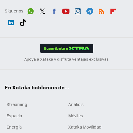
Síguenos
Wh
Twit
Fac
You
Inst
Tele
RSS
Flip
ats
ter
ebo
tub
agr
gra
boa
Link
Tikt
App
ok
e
am
m
rd
edI
ok
Suscríbete a
n
Apoya a Xataka y disfruta ventajas exclusivas
En Xataka hablamos de...
Streaming
Análisis
Espacio
Móviles
Energía
Xataka Movilidad