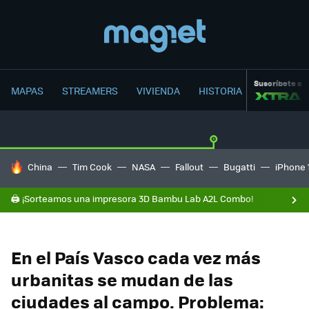
Suscríbete a
MAPAS
STREAMERS
VIVIENDA
HISTORIA
HOY SE HABLA DE
China
Tim Cook
NASA
Fallout
Bugatti
iPhone 
🖨️ ¡Sorteamos una impresora 3D Bambu Lab A2L Combo!
En el País Vasco cada vez más
urbanitas se mudan de las
ciudades al campo. Problema: