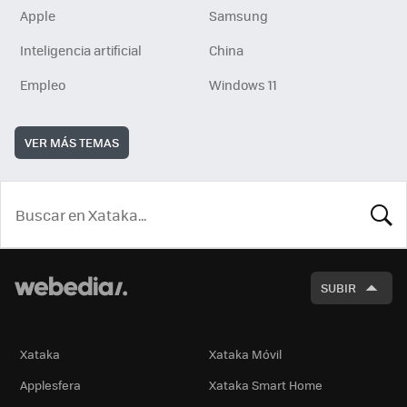
Apple
Samsung
Inteligencia artificial
China
Empleo
Windows 11
VER MÁS TEMAS
BUSCA
SUBIR
Xataka
Xataka Móvil
Applesfera
Xataka Smart Home