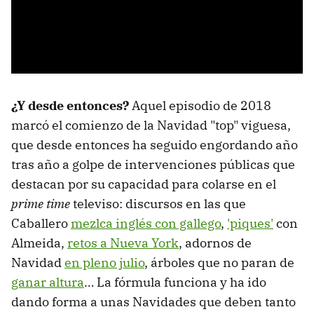
¿Y desde entonces?
Aquel episodio de 2018
marcó el comienzo de la Navidad "top" viguesa,
que desde entonces ha seguido engordando año
tras año a golpe de intervenciones públicas que
destacan por su capacidad para colarse en el
prime time
televiso: discursos en las que
Caballero
mezlca inglés con gallego
,
'piques'
con
Almeida,
retos a Nueva York
, adornos de
Navidad
en pleno julio
, árboles que no paran de
ganar altura
… La fórmula funciona y ha ido
dando forma a unas Navidades que deben tanto