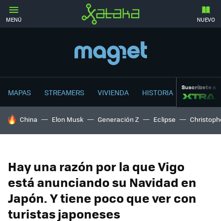
MENÚ
NUEVO
Suscríbete a
MAPAS
STREAMERS
VIVIENDA
HISTORIA
HOY SE HABLA DE
China
Elon Musk
Generación Z
Eclipse
Christoph
Hay una razón por la que Vigo
está anunciando su Navidad en
Japón. Y tiene poco que ver con
turistas japoneses