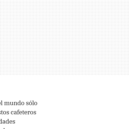
el mundo sólo
stos cafeteros
edades