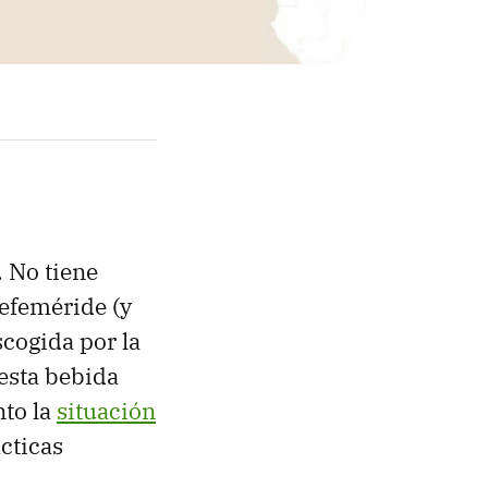
. No tiene
 efeméride (y
escogida por la
esta bebida
nto la
situación
cticas