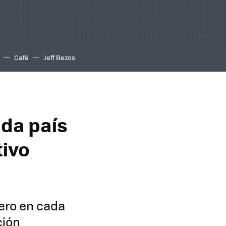
Café
Jeff Bezos
ada país
tivo
pero en cada
ción