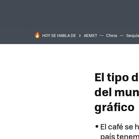
HOY SE HABLA DE
AEMET
China
Sequí
El tipo
del mun
gráfico
El café se 
país tenem