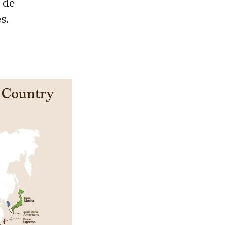
d de
s.