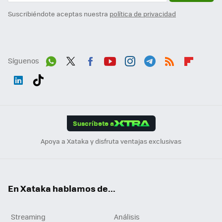
Suscribiéndote aceptas nuestra
política de privacidad
Síguenos
Wh
Twit
Fac
You
Inst
Tele
RSS
Flip
ats
ter
ebo
tub
agr
gra
boa
Link
Tikt
App
ok
e
am
m
rd
edI
ok
Suscríbete a
n
Apoya a Xataka y disfruta ventajas exclusivas
En Xataka hablamos de...
Streaming
Análisis