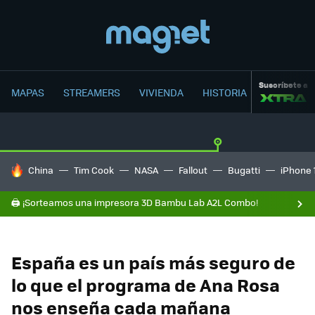
Suscríbete a
MAPAS
STREAMERS
VIVIENDA
HISTORIA
HOY SE HABLA DE
China
Tim Cook
NASA
Fallout
Bugatti
iPhone 
🖨️ ¡Sorteamos una impresora 3D Bambu Lab A2L Combo!
España es un país más seguro de
lo que el programa de Ana Rosa
nos enseña cada mañana