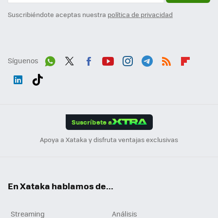
Suscribiéndote aceptas nuestra
política de privacidad
Síguenos
Wh
Twit
Fac
You
Inst
Tele
RSS
Flip
ats
ter
ebo
tub
agr
gra
boa
Link
Tikt
App
ok
e
am
m
rd
edI
ok
Suscríbete a
n
Apoya a Xataka y disfruta ventajas exclusivas
En Xataka hablamos de...
Streaming
Análisis