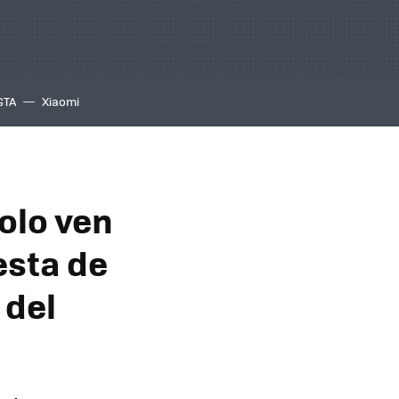
GTA
Xiaomi
solo ven
esta de
 del