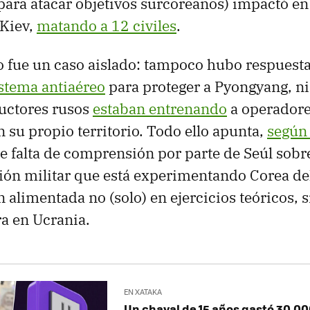
ara atacar objetivos surcoreanos) impactó en 
 Kiev,
matando a 12 civiles
.
o fue un caso aislado: tampoco hubo respuest
stema antiaéreo
para proteger a Pyongyang, n
ructores rusos
estaban entrenando
a operadore
 su propio territorio. Todo ello apunta,
según 
e falta de comprensión por parte de Seúl sobre
ión militar que está experimentando Corea de
alimentada no (solo) en ejercicios teóricos, si
ra en Ucrania.
EN XATAKA
Un chaval de 15 años gastó 30.00