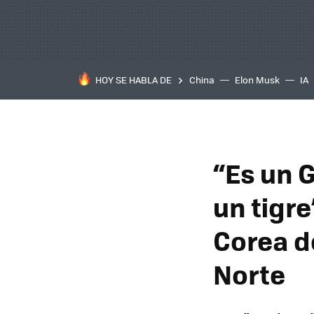
HOY SE HABLA DE
China
Elon Musk
IA
“Es un G
un tigr
Corea d
Norte