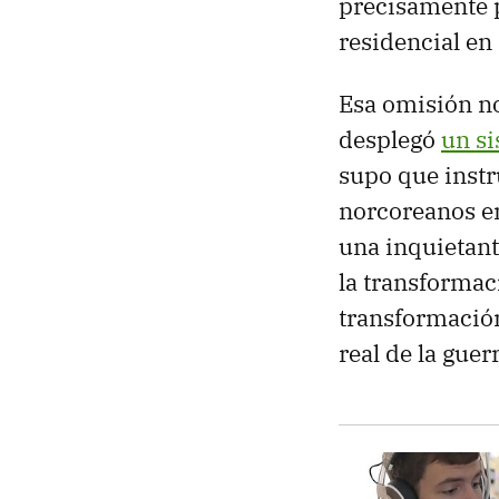
precisamente p
residencial en
Esa omisión n
desplegó
un si
supo que inst
norcoreanos en
una inquietant
la transformac
transformación 
real de la guer