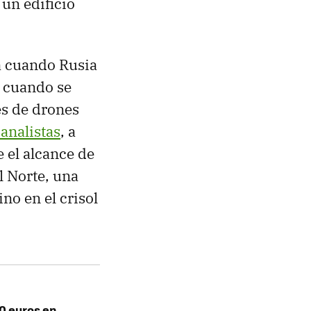
un edificio
a cuando Rusia
i cuando se
s de drones
analistas
, a
 el alcance de
l Norte, una
no en el crisol
0 euros en