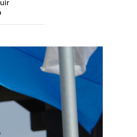
uir
o