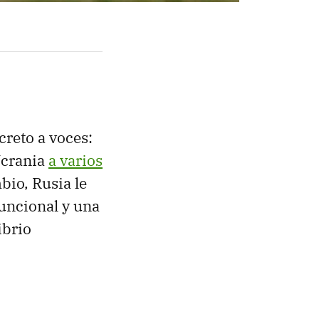
creto a voces:
Ucrania
a varios
bio, Rusia le
funcional y una
ibrio