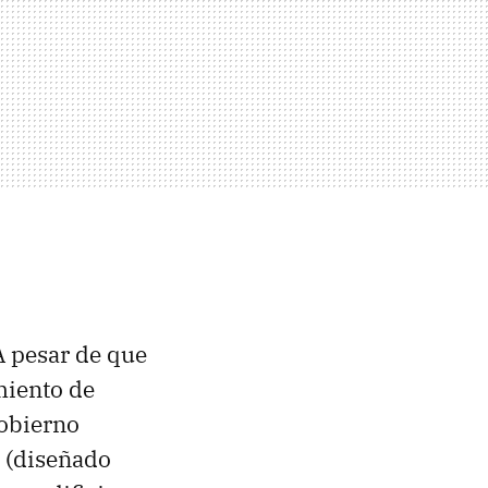
A pesar de que
miento de
gobierno
 (diseñado