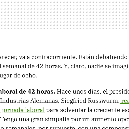
arecer, va a contracorriente. Están debatiendo 
l semanal de 42 horas. Y, claro, nadie se imag
lugar de ocho.
aboral de 42 horas.
Hace unos días, el preside
 Industrias Alemanas, Siegfried Russwurm,
rea
 jornada laboral
para solventar la creciente es
"Tengo una gran simpatía por un aumento opci
jo semanales, por supuesto, con una compensa