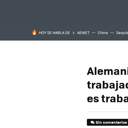
HOY SE HABLA DE
AEMET
China
Sequí
Alemani
trabaja
es trab
Sin comentarios