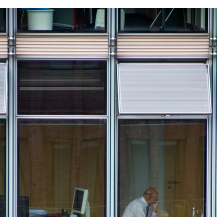
FACEBOOK
TWITTER
FLIPBOARD
E-
MAIL