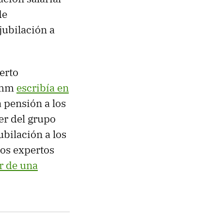
de
jubilación a
erto
ramm
escribía en
 pensión a los
er del grupo
bilación a los
ros expertos
r de una