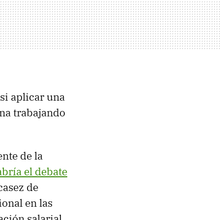
si aplicar una
ina trabajando
nte de la
bría el debate
casez de
onal en las
ción salarial