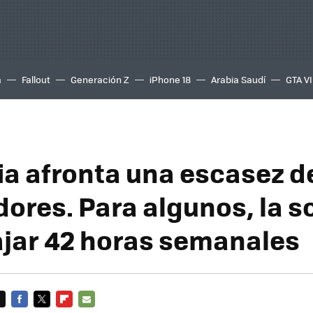
a
Fallout
Generación Z
iPhone 18
Arabia Saudí
GTA VI
a afronta una escasez d
dores. Para algunos, la s
ajar 42 horas semanales