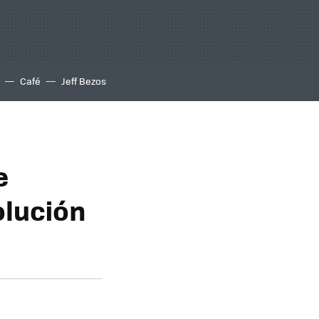
Café
Jeff Bezos
e
olución