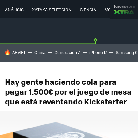
Suscríbete a
ANÁLISIS
XATAKA SELECCIÓN
CIENCIA
MOVILIDAD
HOY SE HABLA DE
AEMET
China
Generación Z
iPhone 17
Samsung G
Hay gente haciendo cola para
pagar 1.500€ por el juego de mesa
que está reventando Kickstarter