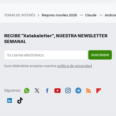
TEMAS DE INTERÉS
Mejores moviles 2026
Claude
Androi
RECIBE "Xatakaletter", NUESTRA NEWSLETTER
SEMANAL
SUSCRIBIR
Suscribiéndote aceptas nuestra
política de privacidad
Síguenos
Wh
Twit
Fac
You
Inst
Tele
RSS
Flip
ats
ter
ebo
tub
agr
gra
boa
Link
Tikt
App
ok
e
am
m
rd
edI
ok