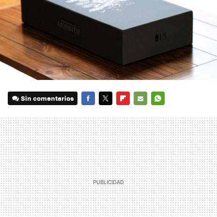
Sin comentarios
FACEBOOK
TWITTER
FLIPBOARD
E-
WHATSAPP
MAIL