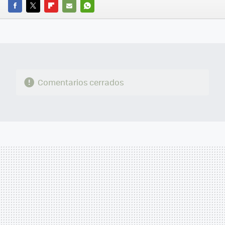
FACEBOOK
TWITTER
FLIPBOARD
E-
WHATSAPP
MAIL
Comentarios cerrados