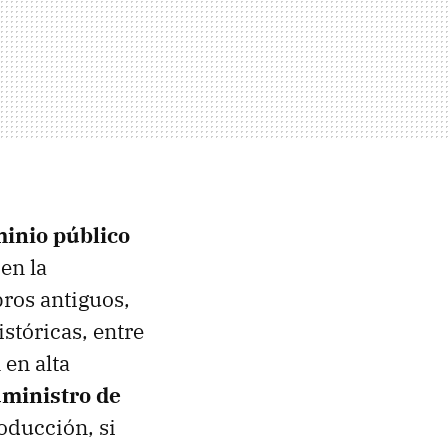
inio público
en la
bros antiguos,
istóricas, entre
 en alta
Suministro de
oducción, si