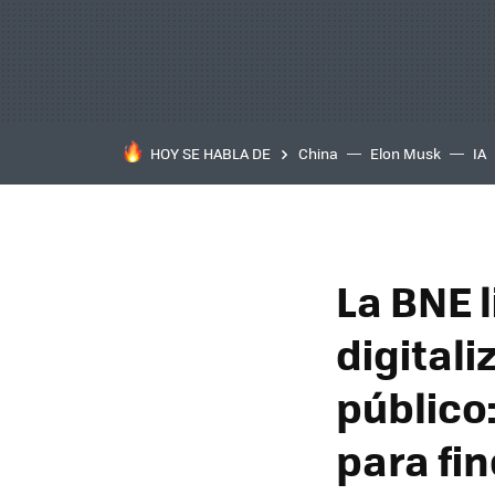
HOY SE HABLA DE
China
Elon Musk
IA
La BNE l
digital
público:
para fi