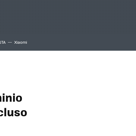
GTA
Xiaomi
inio
ncluso