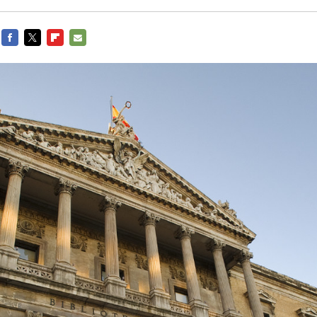
FACEBOOK
TWITTER
FLIPBOARD
E-
MAIL