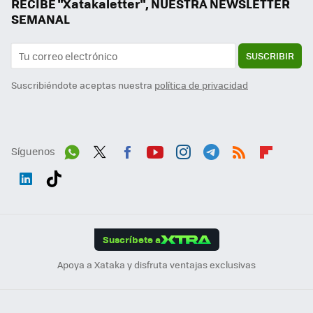
RECIBE "Xatakaletter", NUESTRA NEWSLETTER
SEMANAL
SUSCRIBIR
Suscribiéndote aceptas nuestra
política de privacidad
Síguenos
Wh
Twit
Fac
You
Inst
Tele
RSS
Flip
ats
ter
ebo
tub
agr
gra
boa
Link
Tikt
App
ok
e
am
m
rd
edI
ok
Suscríbete a
n
Apoya a Xataka y disfruta ventajas exclusivas