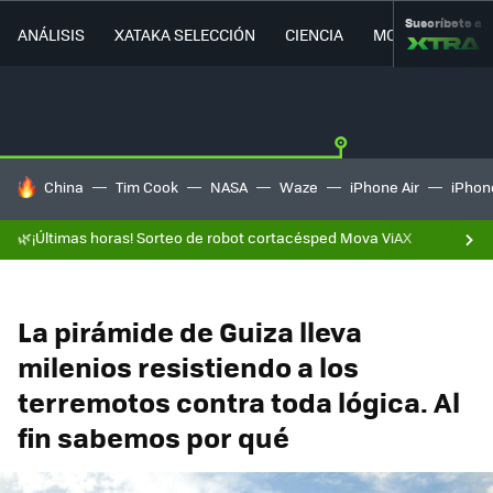
Suscríbete a
ANÁLISIS
XATAKA SELECCIÓN
CIENCIA
MOVILIDAD
HOY SE HABLA DE
China
Tim Cook
NASA
Waze
iPhone Air
iPhone
🌿¡Últimas horas! Sorteo de robot cortacésped Mova ViAX
La pirámide de Guiza lleva
milenios resistiendo a los
terremotos contra toda lógica. Al
fin sabemos por qué