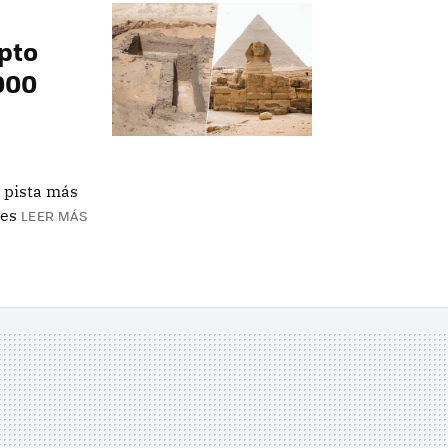
pto
000
 pista más
des
LEER MÁS