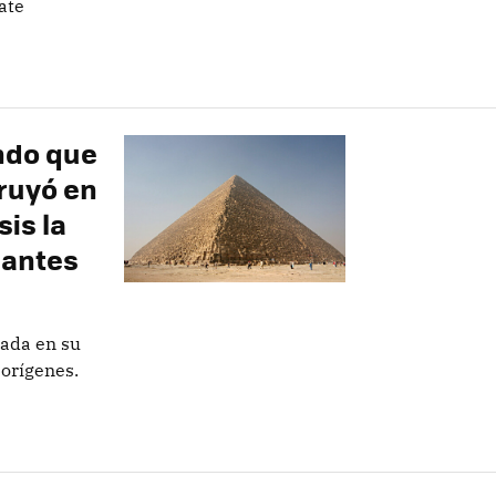
ate
ndo que
truyó en
sis la
 antes
ada en su
 orígenes.