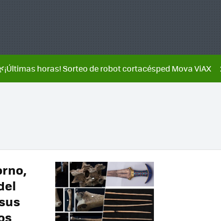
🌿¡Últimas horas! Sorteo de robot cortacésped Mova ViAX
orno,
del
 sus
os