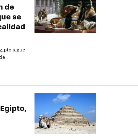
n de
que se
ealidad
gipto sigue
 de
 Egipto,