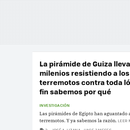
La pirámide de Guiza llev
milenios resistiendo a los
terremotos contra toda ló
fin sabemos por qué
INVESTIGACIÓN
Las pirámides de Egipto han aguantado
terremotos. Y ya sabemos la razón.
LEER 
COMENTARIOS
2
JOSÉ A. LIZANA
HACE 2 MESES