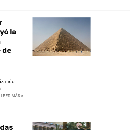
r
yó la
a
 de
lizando
y
LEER MÁS »
adas