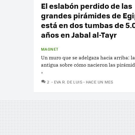
El eslabón perdido de las
grandes pirámides de Egi
está en dos tumbas de 5.
años en Jabal al-Tayr
MAGNET
Un muro que se adelgaza hacia arriba: la
antigua sobre cómo nacieron las pirámi
»
COMENTARIOS
2
EVA R. DE LUIS
HACE UN MES