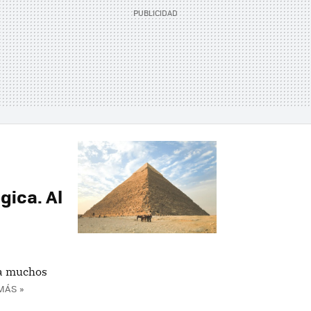
a
gica. Al
 a muchos
MÁS »