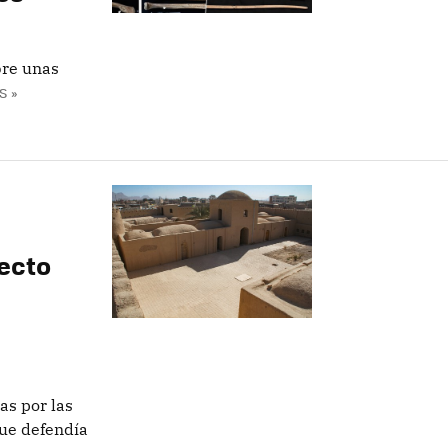
bre unas
S »
ecto
as por las
que defendía