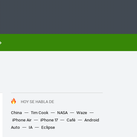
HOY SE HABLA DE
China
Tim Cook
NASA
Waze
iPhone Air
iPhone 17
Café
Android
Auto
IA
Eclipse