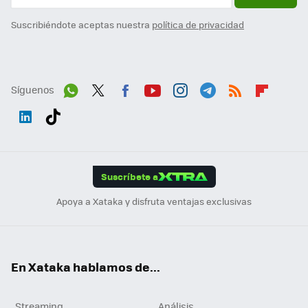
Suscribiéndote aceptas nuestra
política de privacidad
Síguenos
Wh
Twit
Fac
You
Inst
Tele
RSS
Flip
ats
ter
ebo
tub
agr
gra
boa
Link
Tikt
App
ok
e
am
m
rd
edI
ok
Suscríbete a
n
Apoya a Xataka y disfruta ventajas exclusivas
En Xataka hablamos de...
Streaming
Análisis