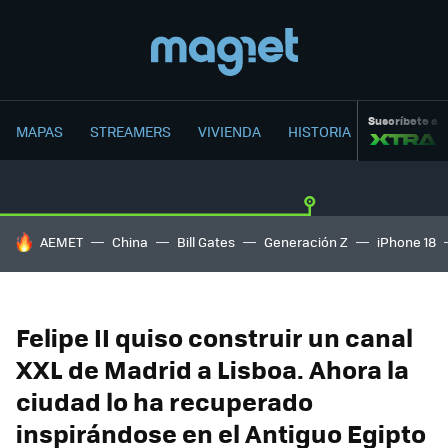
Suscríbete a
MAPAS
STREAMERS
VIVIENDA
HISTORIA
HOY SE HABLA DE
AEMET
China
Bill Gates
Generación Z
iPhone 18
Felipe II quiso construir un canal
XXL de Madrid a Lisboa. Ahora la
ciudad lo ha recuperado
inspirándose en el Antiguo Egipto