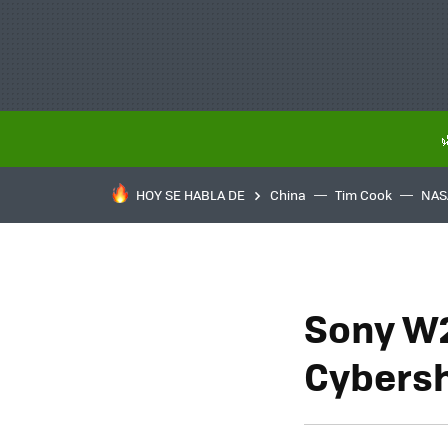
HOY SE HABLA DE
China
Tim Cook
NAS
Sony W2
Cybers