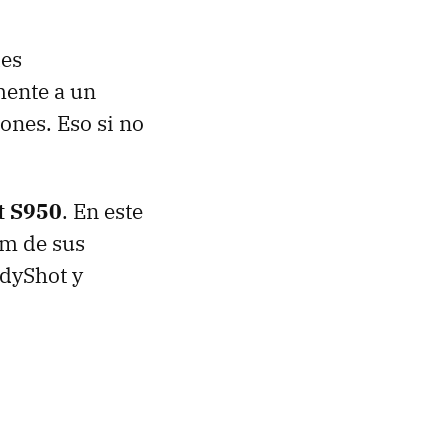
des
mente a un
ones. Eso si no
t S950
. En este
om de sus
adyShot y