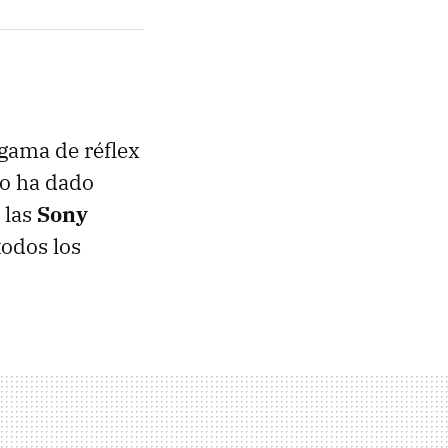
gama de réflex
lo ha dado
 las
Sony
todos los