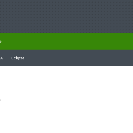
IA
Eclipse
s