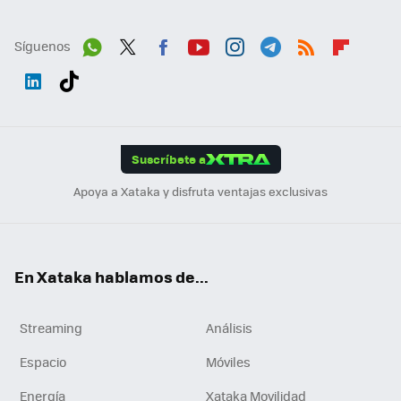
Síguenos
Wh
Twit
Fac
You
Inst
Tele
RSS
Flip
ats
ter
ebo
tub
agr
gra
boa
Link
Tikt
App
ok
e
am
m
rd
edI
ok
Suscríbete a
n
Apoya a Xataka y disfruta ventajas exclusivas
En Xataka hablamos de...
Streaming
Análisis
Espacio
Móviles
Energía
Xataka Movilidad