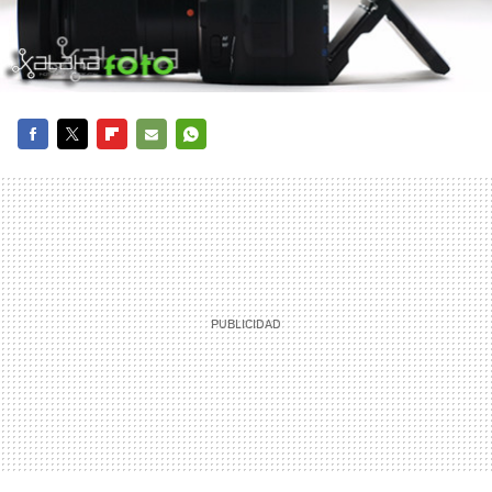
FACEBOOK
TWITTER
FLIPBOARD
E-
WHATSAPP
MAIL