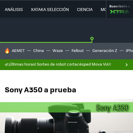
Suscríbete a
ANÁLISIS
XATAKA SELECCIÓN
CIENCIA
MOVILIDAD
HOY SE HABLA DE
AEMET
China
Waze
Fallout
Generación Z
iPh
🌿¡Últimas horas! Sorteo de robot cortacésped Mova ViAX
Sony A350 a prueba