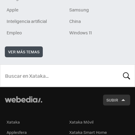
Apple
Samsung
Inteligencia artificial
China
Empleo
Windows 11
VER MÁS TEMAS
BUSCA
SUBIR
Xataka
Xataka Móvil
Applesfera
Xataka Smart Home