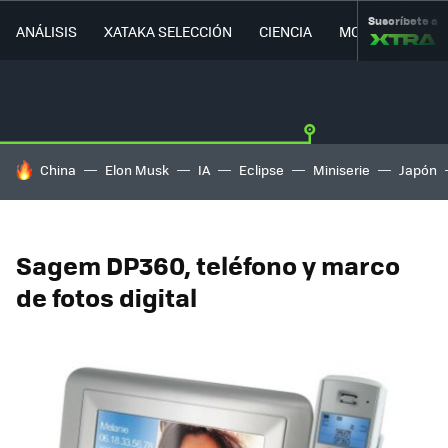
Suscríbete a
ANÁLISIS
XATAKA SELECCIÓN
CIENCIA
MOVILIDAD
HOY SE HABLA DE
China
Elon Musk
IA
Eclipse
Miniserie
Japón
Sagem DP360, teléfono y marco
de fotos digital