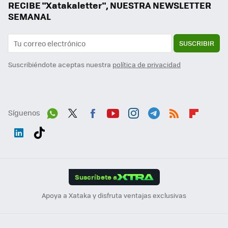
RECIBE "Xatakaletter", NUESTRA NEWSLETTER
SEMANAL
SUSCRIBIR
Suscribiéndote aceptas nuestra
política de privacidad
Síguenos
Wh
Twit
Fac
You
Inst
Tele
RSS
Flip
ats
ter
ebo
tub
agr
gra
boa
Link
Tikt
App
ok
e
am
m
rd
edI
ok
Suscríbete a
n
Apoya a Xataka y disfruta ventajas exclusivas