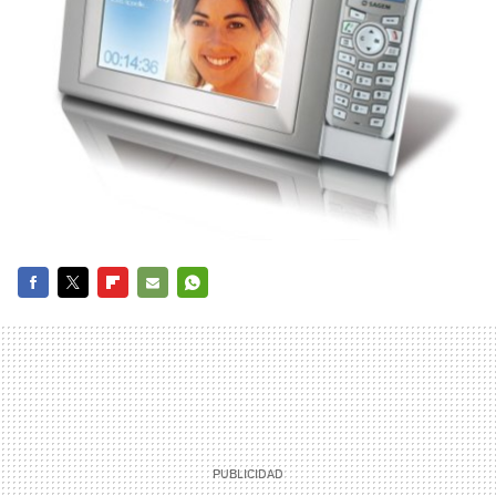
FACEBOOK
TWITTER
FLIPBOARD
E-
WHATSAPP
MAIL