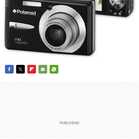
FACEBOOK
TWITTER
FLIPBOARD
E-
WHATSAPP
MAIL