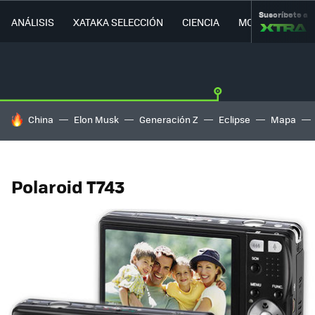
Suscríbete a
ANÁLISIS
XATAKA SELECCIÓN
CIENCIA
MOVILIDAD
HOY SE HABLA DE
China
Elon Musk
Generación Z
Eclipse
Mapa
Polaroid T743