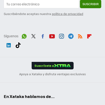
SUSCRIBIR
Suscribiéndote aceptas nuestra
política de privacidad
Síguenos
Wh
Twit
Fac
You
Inst
Tele
RSS
Flip
ats
ter
ebo
tub
agr
gra
boa
Link
Tikt
App
ok
e
am
m
rd
edI
ok
Suscríbete a
n
Apoya a Xataka y disfruta ventajas exclusivas
En Xataka hablamos de...