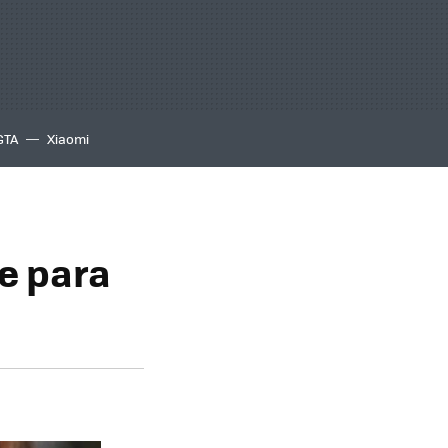
GTA
Xiaomi
te para