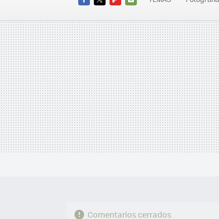
Baby 110
FACEBOOK
TWITTER
FLIPBOARD
E-
MAIL
Comentarios cerrados