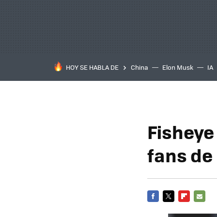
HOY SE HABLA DE
China
Elon Musk
IA
Fisheye
fans de
FACEBOOK
TWITTER
FLIPBOARD
E-