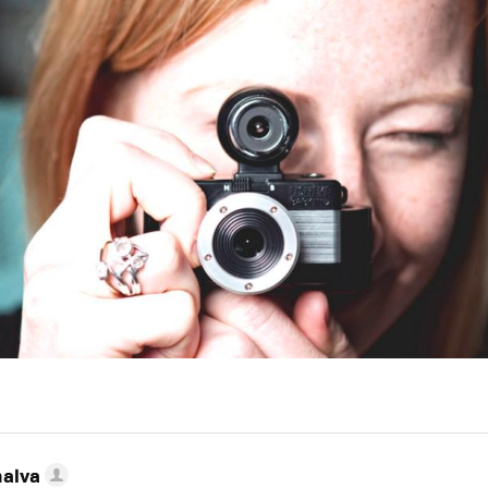
nalva