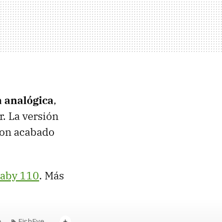
 analógica
,
r. La versión
con acabado
Baby 110
. Más
o
FishEye