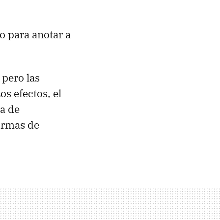
o para anotar a
 pero las
s efectos, el
ma de
armas de