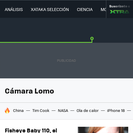
Suscríbete a
ANÁLISIS
XATAKA SELECCIÓN
CIENCIA
MOVILIDAD
Cámara Lomo
HOY SE HABLA DE
China
Tim Cook
NASA
Ola de calor
iPhone 18
Fisheye Baby 110, el