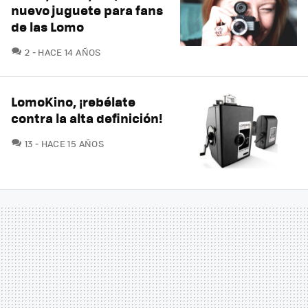
nuevo juguete para fans
de las Lomo
COMENTARIOS
2
HACE 14 AÑOS
LomoKino, ¡rebélate
contra la alta definición!
COMENTARIOS
13
HACE 15 AÑOS