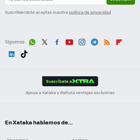
Suscribiéndote aceptas nuestra
política de privacidad
Síguenos
Wh
Twit
Fac
You
Inst
Tele
RSS
Flip
ats
ter
ebo
tub
agr
gra
boa
Link
Tikt
App
ok
e
am
m
rd
edI
ok
Suscríbete a
n
Apoya a Xataka y disfruta ventajas exclusivas
En Xataka hablamos de...