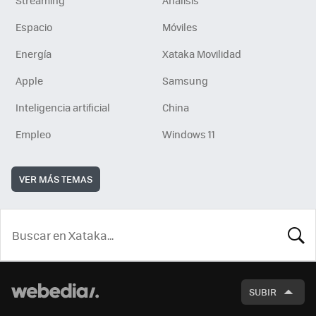
Streaming
Análisis
Espacio
Móviles
Energía
Xataka Movilidad
Apple
Samsung
Inteligencia artificial
China
Empleo
Windows 11
VER MÁS TEMAS
BUSCA
SUBIR