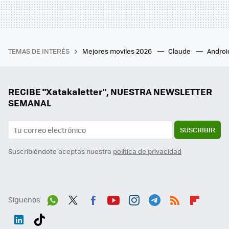
TEMAS DE INTERÉS
Mejores moviles 2026
Claude
Androi
RECIBE "Xatakaletter", NUESTRA NEWSLETTER
SEMANAL
SUSCRIBIR
Suscribiéndote aceptas nuestra
política de privacidad
Síguenos
Wh
Twit
Fac
You
Inst
Tele
RSS
Flip