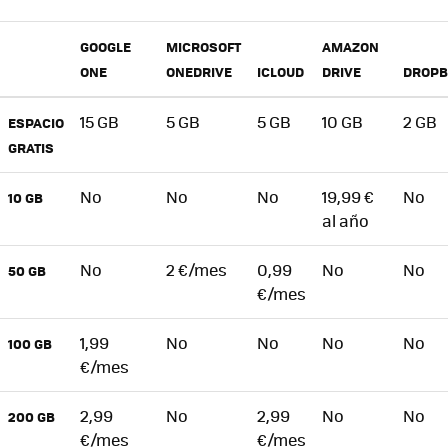
GOOGLE
MICROSOFT
AMAZON
ONE
ONEDRIVE
ICLOUD
DRIVE
DROPB
15 GB
5 GB
5 GB
10 GB
2 GB
ESPACIO
GRATIS
No
No
No
19,99 €
No
10 GB
al año
No
2 €/mes
0,99
No
No
50 GB
€/mes
1,99
No
No
No
No
100 GB
€/mes
2,99
No
2,99
No
No
200 GB
€/mes
€/mes