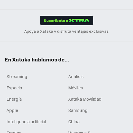
ats
ter
ebo
tub
agr
gra
boa
Link
Tikt
App
ok
e
am
m
rd
edI
ok
Suscríbete a
n
Apoya a Xataka y disfruta ventajas exclusivas
En Xataka hablamos de...
Streaming
Análisis
Espacio
Móviles
Energía
Xataka Movilidad
Apple
Samsung
Inteligencia artificial
China
Empleo
Windows 11