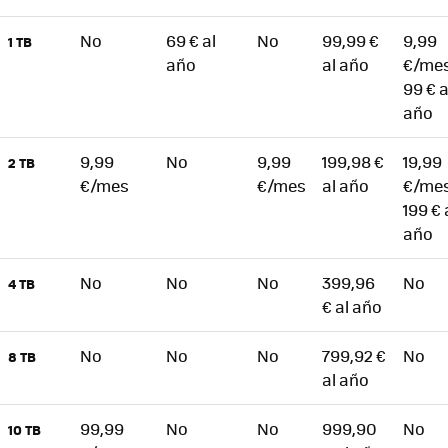
No
69 € al
No
99,99 €
9,99
1 TB
año
al año
€/mes
99 € a
año
9,99
No
9,99
199,98 €
19,99
2 TB
€/mes
€/mes
al año
€/mes
199 € 
año
No
No
No
399,96
No
4 TB
€ al año
No
No
No
799,92 €
No
8 TB
al año
99,99
No
No
999,90
No
10 TB