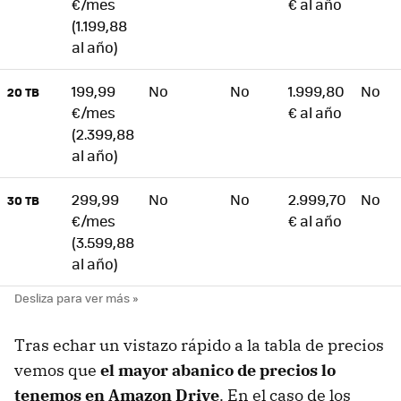
€/mes
€ al año
(1.199,88
al año)
199,99
No
No
1.999,80
No
20 TB
€/mes
€ al año
(2.399,88
al año)
299,99
No
No
2.999,70
No
30 TB
€/mes
€ al año
(3.599,88
al año)
Tras echar un vistazo rápido a la tabla de precios
vemos que
el mayor abanico de precios lo
tenemos en Amazon Drive
. En el caso de los