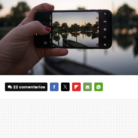
22 comentarios
FACEBOOK
TWITTER
FLIPBOARD
E-
WHATSAPP
MAIL