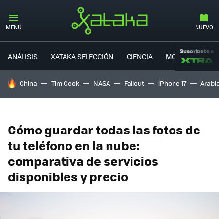
MENÚ
NUEVO
Suscríbete a
ANÁLISIS
XATAKA SELECCIÓN
CIENCIA
MOVILIDAD
HOY SE HABLA DE
China
Tim Cook
NASA
Fallout
iPhone 17
Arabi
Cómo guardar todas las fotos de
tu teléfono en la nube:
comparativa de servicios
disponibles y precio