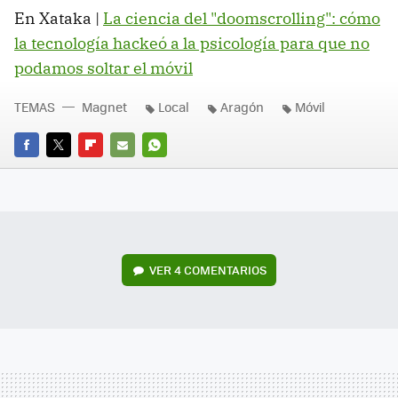
En Xataka |
La ciencia del "doomscrolling": cómo
la tecnología hackeó a la psicología para que no
podamos soltar el móvil
TEMAS
Magnet
Local
Aragón
Móvil
FACEBOOK
TWITTER
FLIPBOARD
E-
WHATSAPP
MAIL
VER
4 COMENTARIOS