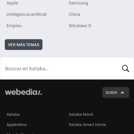
Apple
Samsung
Inteligencia artificial
China
Empleo
Windows 11
VER MÁS TEMAS
BUSCA
SUBIR
Xataka
Xataka Móvil
Applesfera
Xataka Smart Home