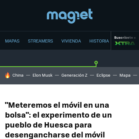
Suscríbete a
MAPAS
STREAMERS
VIVIENDA
HISTORIA
HOY SE HABLA DE
China
Elon Musk
Generación Z
Eclipse
Mapa
"Meteremos el móvil en una
bolsa": el experimento de un
pueblo de Huesca para
desengancharse del móvil