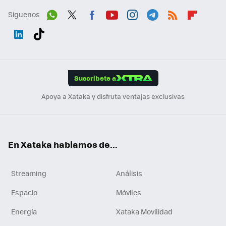
Síguenos
Wh
Twit
Fac
You
Inst
Tele
RSS
Flip
ats
ter
ebo
tub
agr
gra
boa
Link
Tikt
App
ok
e
am
m
rd
edI
ok
Suscríbete a
n
Apoya a Xataka y disfruta ventajas exclusivas
En Xataka hablamos de...
Streaming
Análisis
Espacio
Móviles
Energía
Xataka Movilidad