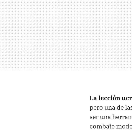
La lección uc
pero una de la
ser una herram
combate mode