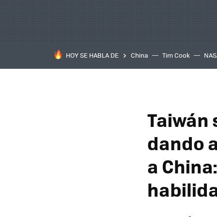
HOY SE HABLA DE
China
Tim Cook
NAS
Taiwán 
dando a
a China
habilid