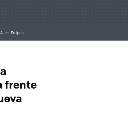
IA
Eclipse
ia
 frente
nueva