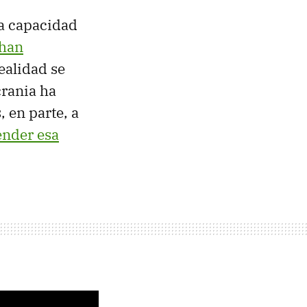
na capacidad
han
ealidad se
crania ha
, en parte, a
ender esa