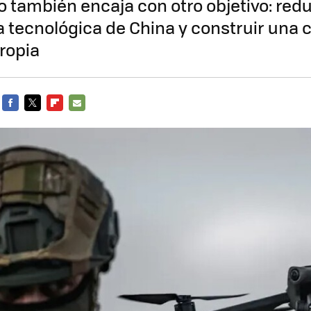
o también encaja con otro objetivo: redu
 tecnológica de China y construir una 
propia
FACEBOOK
TWITTER
FLIPBOARD
E-
MAIL