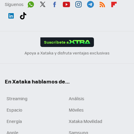
Síguenos
Wh
Twit
Fac
You
Inst
Tele
RSS
Flip
ats
ter
ebo
tub
agr
gra
boa
Link
Tikt
App
ok
e
am
m
rd
edI
ok
Suscríbete a
n
Apoya a Xataka y disfruta ventajas exclusivas
En Xataka hablamos de...
Streaming
Análisis
Espacio
Móviles
Energía
Xataka Movilidad
Apple
Samsung