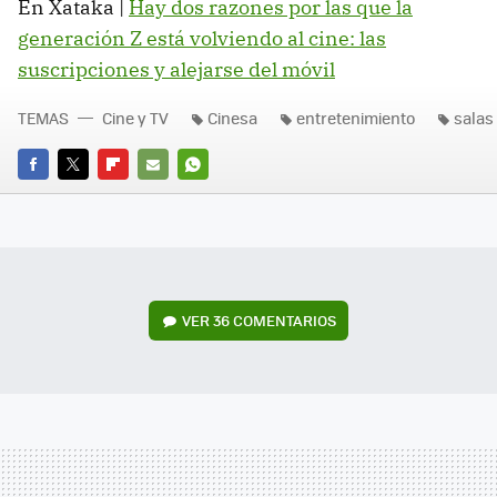
En Xataka |
Hay dos razones por las que la
generación Z está volviendo al cine: las
suscripciones y alejarse del móvil
TEMAS
Cine y TV
Cinesa
entretenimiento
salas
FACEBOOK
TWITTER
FLIPBOARD
E-
WHATSAPP
MAIL
VER
36 COMENTARIOS