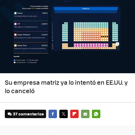
Su empresa matriz ya lo intentó en EE.UU. y
lo canceló
37 comentarios
FACEBOOK
TWITTER
FLIPBOARD
E-
WHATSAPP
MAIL