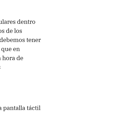
ulares dentro
s de los
e debemos tener
 que en
a hora de
s
 pantalla táctil