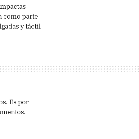
ompactas
na como parte
gadas y táctil
os. Es por
umentos.