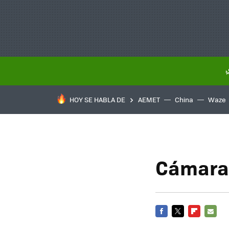
HOY SE HABLA DE
AEMET
China
Waze
Cámara
FACEBOOK
TWITTER
FLIPBOARD
E-