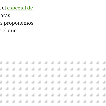
 el
especial de
maras
 os proponemos
s el que