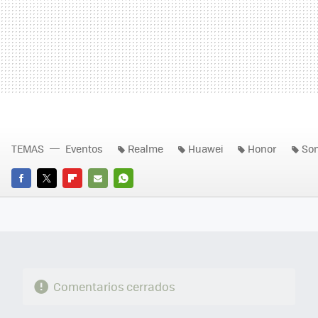
TEMAS
Eventos
Realme
Huawei
Honor
So
FACEBOOK
TWITTER
FLIPBOARD
E-
WHATSAPP
MAIL
Comentarios cerrados