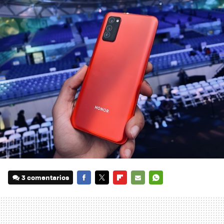
3 comentarios
FACEBOOK
TWITTER
FLIPBOARD
E-
WHATSAPP
MAIL