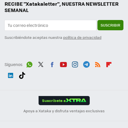
RECIBE "Xatakaletter", NUESTRA NEWSLETTER
SEMANAL
SUSCRIBIR
Suscribiéndote aceptas nuestra
política de privacidad
Síguenos
Wh
Twit
Fac
You
Inst
Tele
RSS
Flip
ats
ter
ebo
tub
agr
gra
boa
Link
Tikt
App
ok
e
am
m
rd
edI
ok
Suscríbete a
n
Apoya a Xataka y disfruta ventajas exclusivas