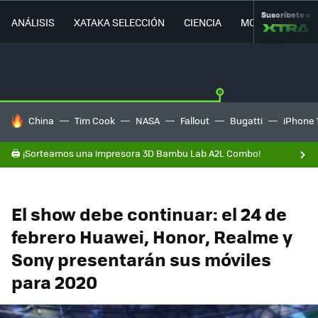
Suscríbete a
ANÁLISIS
XATAKA SELECCIÓN
CIENCIA
MOVILIDAD
HOY SE HABLA DE
China
Tim Cook
NASA
Fallout
Bugatti
iPhone 
🖨️ ¡Sorteamos una impresora 3D Bambu Lab A2L Combo!
El show debe continuar: el 24 de
febrero Huawei, Honor, Realme y
Sony presentarán sus móviles
para 2020