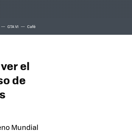
GTA VI
Café
ver el
so de
s
leno Mundial