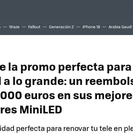
a
Waze
Fallout
Generación Z
iPhone 18
Arabia Saudí
e la promo perfecta para 
 a lo grande: un reembol
.000 euros en sus mejore
ores MiniLED
dad perfecta para renovar tu tele en p