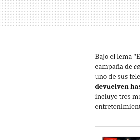
Bajo el lema "E
campaña de
c
uno de sus tel
devuelven has
incluye tres m
entretenimient