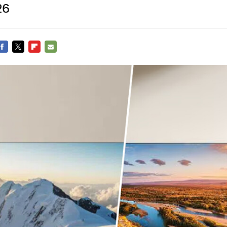
26
FACEBOOK
TWITTER
FLIPBOARD
E-
MAIL