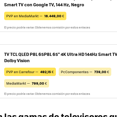
Smart TV con Google TV, 144 Hz, Negro
PVP en MediaMarkt —
16.449,00
€
El precio podría variar. Obtenemos comisión por estos enlaces
TV TCL QLED P8L 65P8L 65" 4K Ultra HD 144Hz Smart T
Dolby Vision
PVP en Carrefour —
492,15
€
PcComponentes —
739,00
€
MediaMarkt —
799,00
€
El precio podría variar. Obtenemos comisión por estos enlaces
n las gamas de televisores q