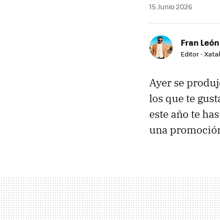
15 Junio 2026
Fran León
Editor - Xat
Ayer se produj
los que te gust
este año te ha
una promoción 