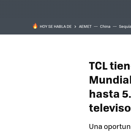
HOY SE HABLA DE
AEMET
China
Sequí
TCL tien
Mundial
hasta 5
televis
Una oportuni