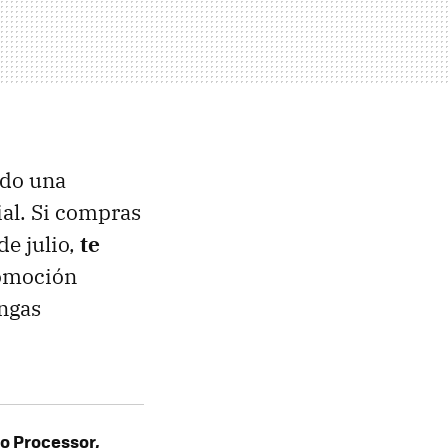
vado una
ial. Si compras
de julio,
te
romoción
engas
ro Processor,