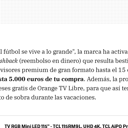
l fútbol se vive a lo grande", la marca ha acti
ashback
(reembolso en dinero) que resulta best
evisores premium de gran formato hasta el 15 
ta 5.000 euros de tu compra
. Además, la p
eses gratis de Orange TV Libre, para que así t
o de sobra durante las vacaciones.
TV RGB Mini LED 115" - TCL 115RM9L, UHD 4K, TCL AiPQ P