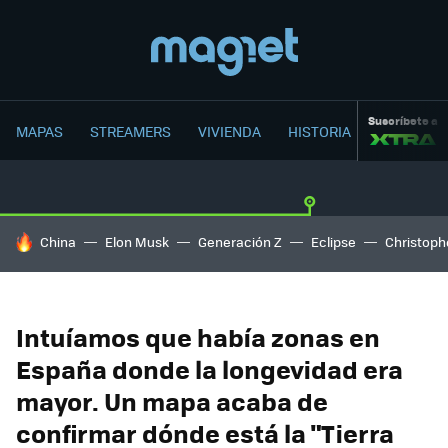
Suscríbete a
MAPAS
STREAMERS
VIVIENDA
HISTORIA
HOY SE HABLA DE
China
Elon Musk
Generación Z
Eclipse
Christoph
Intuíamos que había zonas en
España donde la longevidad era
mayor. Un mapa acaba de
confirmar dónde está la "Tierra