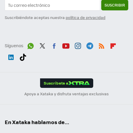
SUSCRIBIR
Suscribiéndote aceptas nuestra
política de privacidad
Síguenos
Wh
Twit
Fac
You
Inst
Tele
RSS
Flip
ats
ter
ebo
tub
agr
gra
boa
Link
Tikt
App
ok
e
am
m
rd
edI
ok
Suscríbete a
n
Apoya a Xataka y disfruta ventajas exclusivas
En Xataka hablamos de...