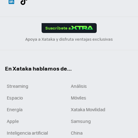
ats
ter
ebo
tub
agr
gra
boa
Link
Tikt
App
ok
e
am
m
rd
edI
ok
Suscríbete a
n
Apoya a Xataka y disfruta ventajas exclusivas
En Xataka hablamos de...
Streaming
Análisis
Espacio
Móviles
Energía
Xataka Movilidad
Apple
Samsung
Inteligencia artificial
China