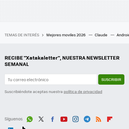
TEMAS DE INTERÉS
Mejores moviles 2026
Claude
Androi
RECIBE "Xatakaletter", NUESTRA NEWSLETTER
SEMANAL
SUSCRIBIR
Suscribiéndote aceptas nuestra
política de privacidad
Síguenos
Wh
Twit
Fac
You
Inst
Tele
RSS
Flip