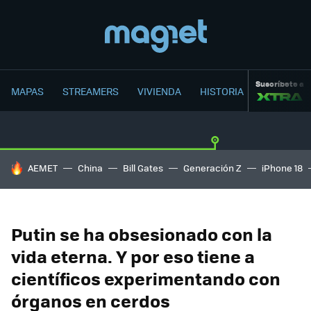
Suscríbete a
MAPAS
STREAMERS
VIVIENDA
HISTORIA
HOY SE HABLA DE
AEMET
China
Bill Gates
Generación Z
iPhone 18
Putin se ha obsesionado con la
vida eterna. Y por eso tiene a
científicos experimentando con
órganos en cerdos