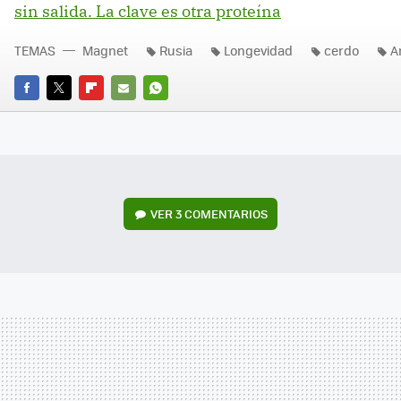
sin salida. La clave es otra proteína
TEMAS
Magnet
Rusia
Longevidad
cerdo
A
FACEBOOK
TWITTER
FLIPBOARD
E-
WHATSAPP
MAIL
VER
3 COMENTARIOS