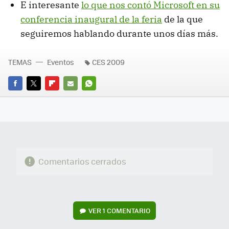
E interesante
lo que nos contó Microsoft en su
conferencia inaugural de la feria
de la que
seguiremos hablando durante unos días más.
TEMAS
Eventos
CES 2009
FACEBOOK
TWITTER
FLIPBOARD
E-
WHATSAPP
MAIL
Comentarios cerrados
VER
1 COMENTARIO