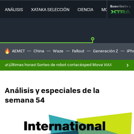
Suscríbete a
ANÁLISIS
XATAKA SELECCIÓN
CIENCIA
MOVILIDAD
HOY SE HABLA DE
AEMET
China
Waze
Fallout
Generación Z
iPh
🌿¡Últimas horas! Sorteo de robot cortacésped Mova ViAX
Análisis y especiales de la
semana 54