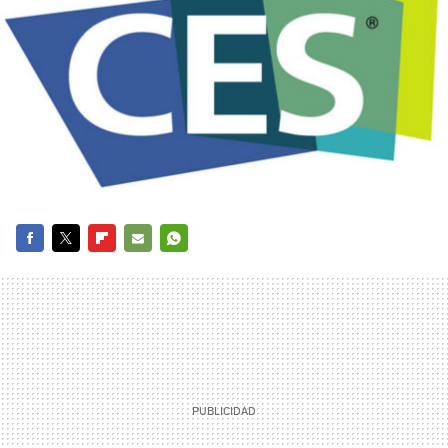
FACEBOOK
TWITTER
FLIPBOARD
E-
WHATSAPP
MAIL