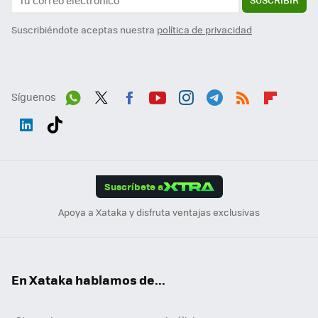
Suscribiéndote aceptas nuestra
política de privacidad
Síguenos
Wh
Twit
Fac
You
Inst
Tele
RSS
Flip
ats
ter
ebo
tub
agr
gra
boa
Link
Tikt
App
ok
e
am
m
rd
edI
ok
Suscríbete a
n
Apoya a Xataka y disfruta ventajas exclusivas
En Xataka hablamos de...