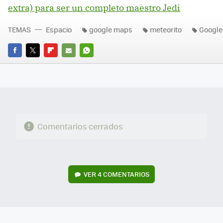
extra) para ser un completo maestro Jedi
TEMAS
Espacio
google maps
meteorito
Google
FACEBOOK
TWITTER
FLIPBOARD
E-
WHATSAPP
MAIL
Comentarios cerrados
VER
4 COMENTARIOS