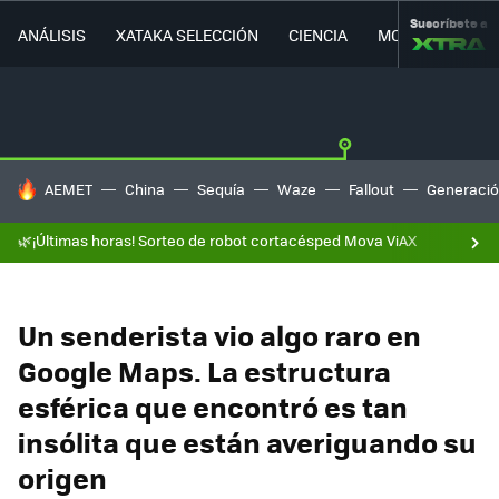
Suscríbete a
ANÁLISIS
XATAKA SELECCIÓN
CIENCIA
MOVILIDAD
HOY SE HABLA DE
AEMET
China
Sequía
Waze
Fallout
Generació
🌿¡Últimas horas! Sorteo de robot cortacésped Mova ViAX
Un senderista vio algo raro en
Google Maps. La estructura
esférica que encontró es tan
insólita que están averiguando su
origen