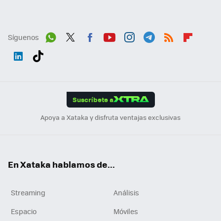
Síguenos
Wh
Twit
Fac
You
Inst
Tele
RSS
Flip
ats
ter
ebo
tub
agr
gra
boa
Link
Tikt
App
ok
e
am
m
rd
edI
ok
Suscríbete a
n
Apoya a Xataka y disfruta ventajas exclusivas
En Xataka hablamos de...
Streaming
Análisis
Espacio
Móviles