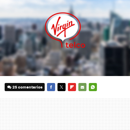
25 comentarios
FACEBOOK
TWITTER
FLIPBOARD
E-
WHATSAPP
MAIL