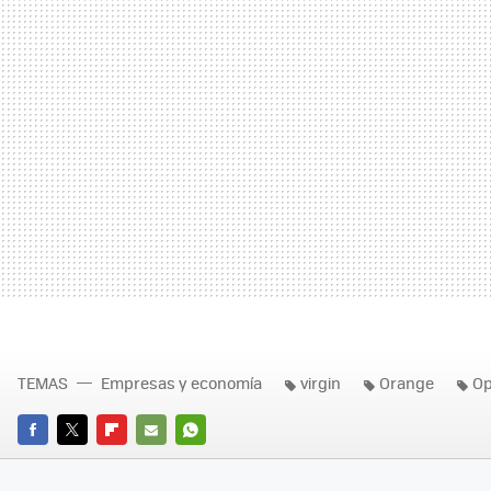
TEMAS
Empresas y economía
virgin
Orange
Op
FACEBOOK
TWITTER
FLIPBOARD
E-
WHATSAPP
MAIL