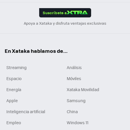
App
ok
e
am
m
rd
edI
ok
Suscríbete a
n
Apoya a Xataka y disfruta ventajas exclusivas
En Xataka hablamos de...
Streaming
Análisis
Espacio
Móviles
Energía
Xataka Movilidad
Apple
Samsung
Inteligencia artificial
China
Empleo
Windows 11