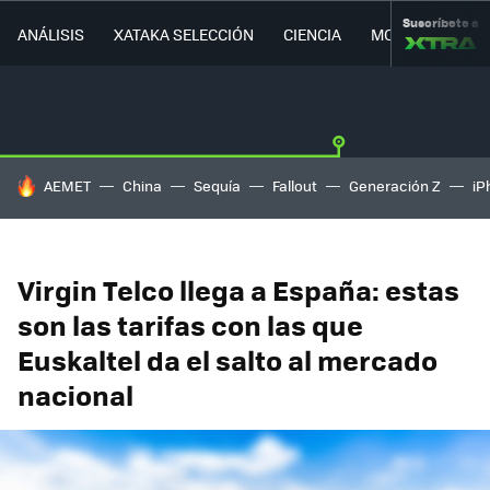
Suscríbete a
ANÁLISIS
XATAKA SELECCIÓN
CIENCIA
MOVILIDAD
HOY SE HABLA DE
AEMET
China
Sequía
Fallout
Generación Z
iP
Virgin Telco llega a España: estas
son las tarifas con las que
Euskaltel da el salto al mercado
nacional