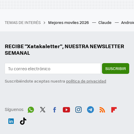
TEMAS DE INTERÉS
Mejores moviles 2026
Claude
Androi
RECIBE "Xatakaletter", NUESTRA NEWSLETTER
SEMANAL
SUSCRIBIR
Suscribiéndote aceptas nuestra
política de privacidad
Síguenos
Wh
Twit
Fac
You
Inst
Tele
RSS
Flip
ats
ter
ebo
tub
agr
gra
boa
Link
Tikt