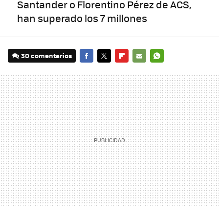
Santander o Florentino Pérez de ACS,
han superado los 7 millones
30 comentarios
FACEBOOK
TWITTER
FLIPBOARD
E-
WHATSAPP
MAIL