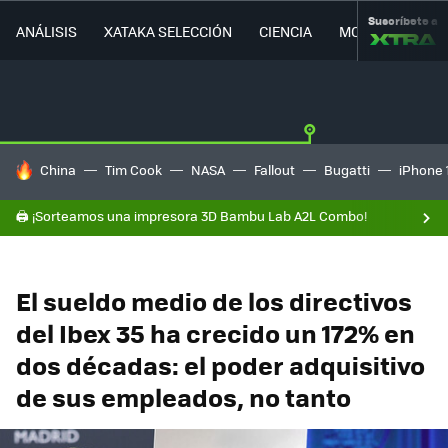
Suscríbete a
ANÁLISIS
XATAKA SELECCIÓN
CIENCIA
MOVILIDAD
HOY SE HABLA DE
China
Tim Cook
NASA
Fallout
Bugatti
iPhone 
🖨️ ¡Sorteamos una impresora 3D Bambu Lab A2L Combo!
El sueldo medio de los directivos
del Ibex 35 ha crecido un 172% en
dos décadas: el poder adquisitivo
de sus empleados, no tanto