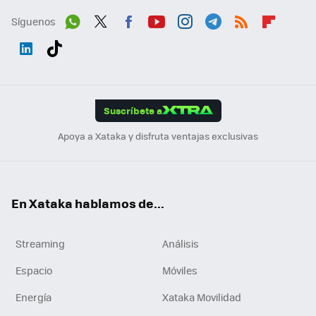
Síguenos
Wh
Twit
Fac
You
Inst
Tele
RSS
Flip
ats
ter
ebo
tub
agr
gra
boa
Link
Tikt
App
ok
e
am
m
rd
edI
ok
Suscríbete a
n
Apoya a Xataka y disfruta ventajas exclusivas
En Xataka hablamos de...
Streaming
Análisis
Espacio
Móviles
Energía
Xataka Movilidad