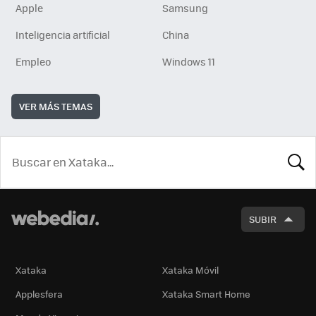
Apple
Samsung
Inteligencia artificial
China
Empleo
Windows 11
VER MÁS TEMAS
BUSCA
SUBIR
Xataka
Xataka Móvil
Applesfera
Xataka Smart Home