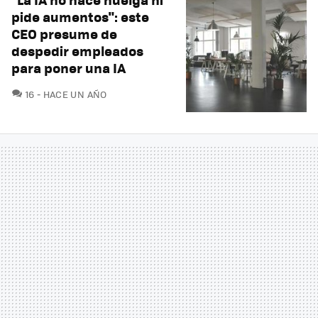
pide aumentos": este
CEO presume de
despedir empleados
para poner una IA
COMENTARIOS
16
HACE UN AÑO