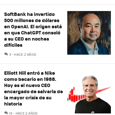
SoftBank ha invertido
500 millones de dólares
en OpenAI. El origen está
en que ChatGPT consoló
a su CEO en noches
difíciles
COMENTARIOS
3
HACE 2 AÑOS
Elliott Hill entró a Nike
como becario en 1988.
Hoy es el nuevo CEO
encargado de salvarla de
la mayor crisis de su
historia
COMENTARIOS
14
HACE 2 AÑOS