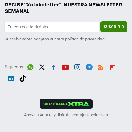
RECIBE "Xatakaletter", NUESTRA NEWSLETTER
SEMANAL
SUSCRIBIR
Suscribiéndote aceptas nuestra
política de privacidad
Síguenos
Wh
Twit
Fac
You
Inst
Tele
RSS
Flip
ats
ter
ebo
tub
agr
gra
boa
Link
Tikt
App
ok
e
am
m
rd
edI
ok
Suscríbete a
n
Apoya a Xataka y disfruta ventajas exclusivas