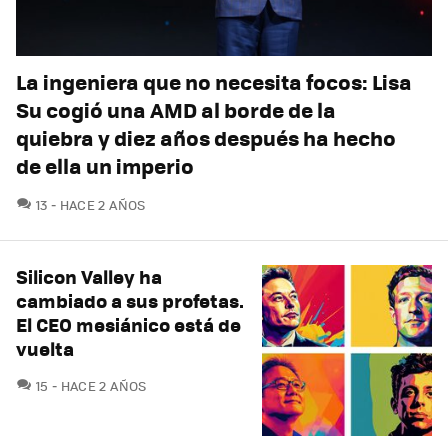
La ingeniera que no necesita focos: Lisa
Su cogió una AMD al borde de la
quiebra y diez años después ha hecho
de ella un imperio
COMENTARIOS
13
HACE 2 AÑOS
Silicon Valley ha
cambiado a sus profetas.
El CEO mesiánico está de
vuelta
COMENTARIOS
15
HACE 2 AÑOS