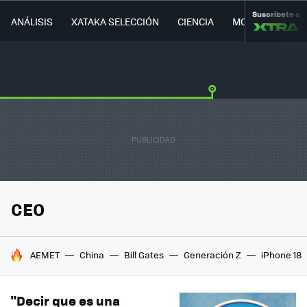
Suscríbete a
ANÁLISIS
XATAKA SELECCIÓN
CIENCIA
MOVILIDAD
CEO
HOY SE HABLA DE
AEMET
China
Bill Gates
Generación Z
iPhone 18
"Decir que es una