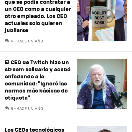
que se podía contratar a
un CEO como a cualquier
otro empleado. Los CEO
actuales solo quieren
jubilarse
COMENTARIOS
4
HACE UN AÑO
El CEO de Twitch hizo un
stream solidario y acabó
enfadando a la
comunidad: "Ignoró las
normas más básicas de
etiqueta"
COMENTARIOS
8
HACE UN AÑO
Los CEOs tecnológicos