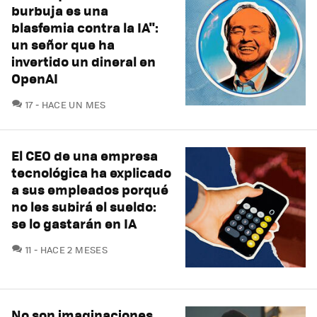
burbuja es una
blasfemia contra la IA":
un señor que ha
invertido un dineral en
OpenAI
COMENTARIOS
17
HACE UN MES
El CEO de una empresa
tecnológica ha explicado
a sus empleados porqué
no les subirá el sueldo:
se lo gastarán en IA
COMENTARIOS
11
HACE 2 MESES
No son imaginaciones