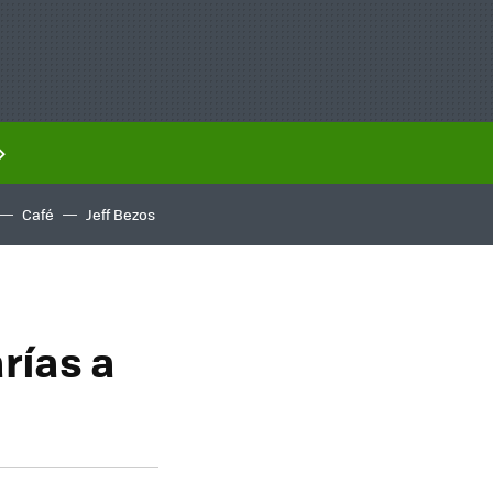
Café
Jeff Bezos
rías a