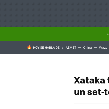
HOY SE HABLA DE
AEMET
China
Waze
Xataka 
un set-