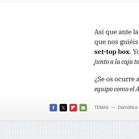
Así que ante l
que nos guiéis
set-top box
. Y
junto a la caja t
¿Se os ocurre 
equipo como el 
TEMAS
Domótica
FACEBOOK
TWITTER
FLIPBOARD
E-
MAIL