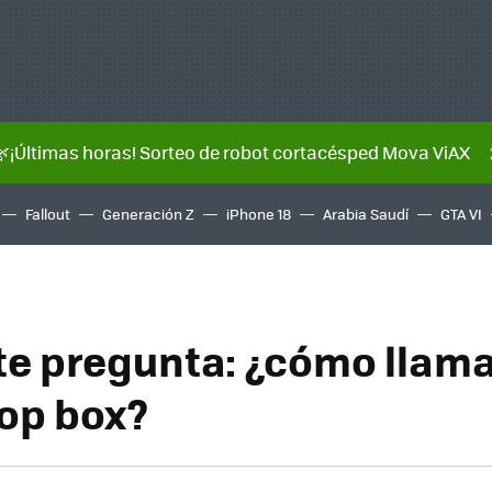
🌿¡Últimas horas! Sorteo de robot cortacésped Mova ViAX
Fallout
Generación Z
iPhone 18
Arabia Saudí
GTA VI
te pregunta: ¿cómo llama
top box?