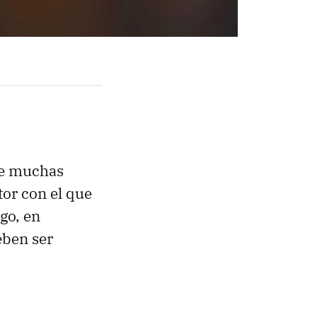
se muchas
or con el que
go, en
eben ser