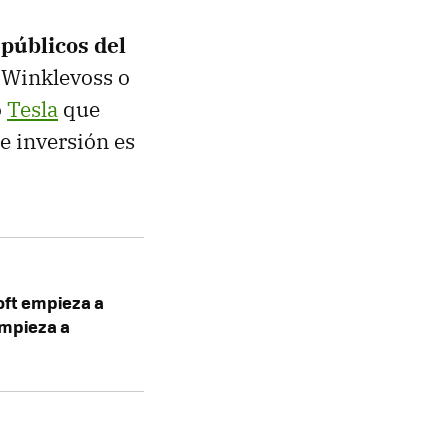
 públicos del
Winklevoss o
o
Tesla
que
e inversión es
soft empieza a
empieza a