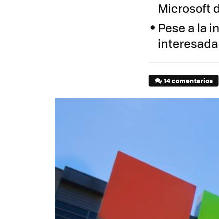
Microsoft d
Pese a la i
interesada
14 comentarios