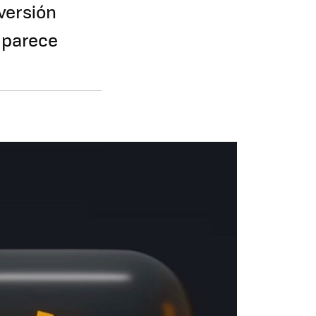
nversión
o parece