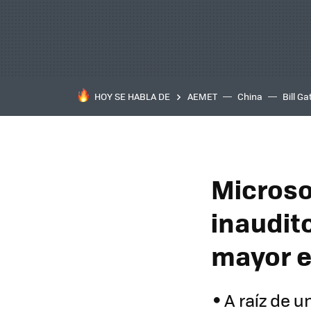
HOY SE HABLA DE
AEMET
China
Bill Ga
Microso
inaudito
mayor e
A raíz de u