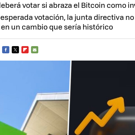
eberá votar si abraza el Bitcoin como i
nesperada votación, la junta directiva n
 en un cambio que sería histórico
FACEBOOK
TWITTER
FLIPBOARD
E-
MAIL