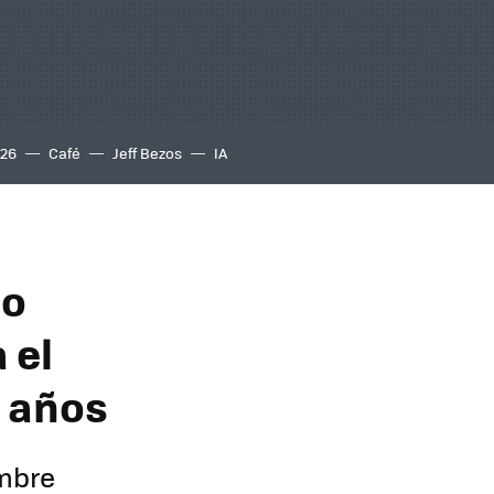
S26
Café
Jeff Bezos
IA
go
 el
n años
embre