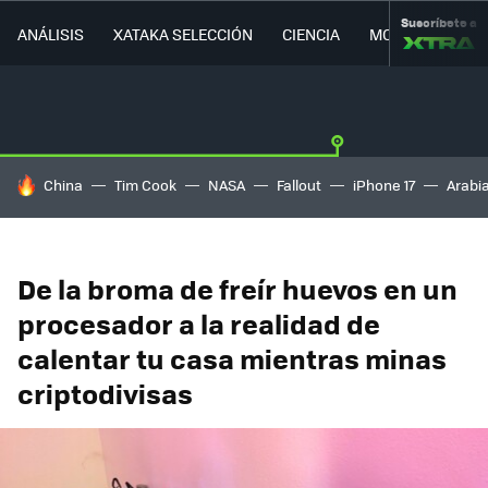
Suscríbete a
ANÁLISIS
XATAKA SELECCIÓN
CIENCIA
MOVILIDAD
HOY SE HABLA DE
China
Tim Cook
NASA
Fallout
iPhone 17
Arabi
De la broma de freír huevos en un
procesador a la realidad de
calentar tu casa mientras minas
criptodivisas