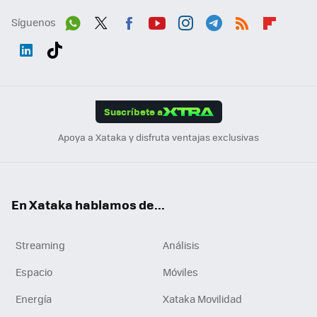
Síguenos
Wh
Twit
Fac
You
Inst
Tele
RSS
Flip
ats
ter
ebo
tub
agr
gra
boa
Link
Tikt
App
ok
e
am
m
rd
edI
ok
Suscríbete a
n
Apoya a Xataka y disfruta ventajas exclusivas
En Xataka hablamos de...
Streaming
Análisis
Espacio
Móviles
Energía
Xataka Movilidad