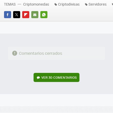
TEMAS
Criptomonedas
Criptodivisas
Servidores
FACEBOOK
TWITTER
FLIPBOARD
E-
WHATSAPP
MAIL
Comentarios cerrados
VER
30 COMENTARIOS