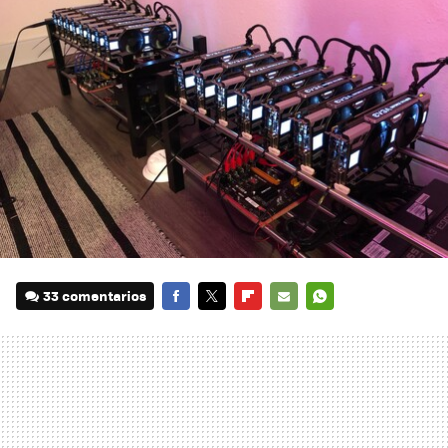
33 comentarios
FACEBOOK
TWITTER
FLIPBOARD
E-
WHATSAPP
MAIL