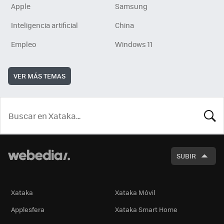
Apple
Samsung
Inteligencia artificial
China
Empleo
Windows 11
VER MÁS TEMAS
BUSCA
SUBIR
Xataka
Xataka Móvil
Applesfera
Xataka Smart Home