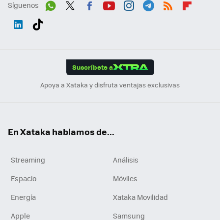
Síguenos
Wh
Twit
Fac
You
Inst
Tele
RSS
Flip
ats
ter
ebo
tub
agr
gra
boa
Link
Tikt
App
ok
e
am
m
rd
edI
ok
Suscríbete a
n
Apoya a Xataka y disfruta ventajas exclusivas
En Xataka hablamos de...
Streaming
Análisis
Espacio
Móviles
Energía
Xataka Movilidad
Apple
Samsung