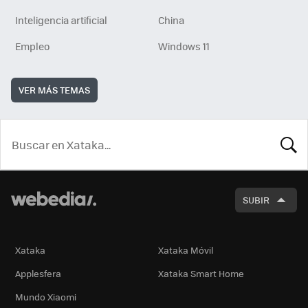
Inteligencia artificial
China
Empleo
Windows 11
VER MÁS TEMAS
BUSCA
SUBIR
Xataka
Xataka Móvil
Applesfera
Xataka Smart Home
Mundo Xiaomi