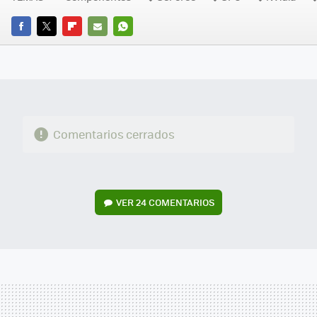
FACEBOOK
TWITTER
FLIPBOARD
E-
WHATSAPP
MAIL
Comentarios cerrados
VER
24 COMENTARIOS