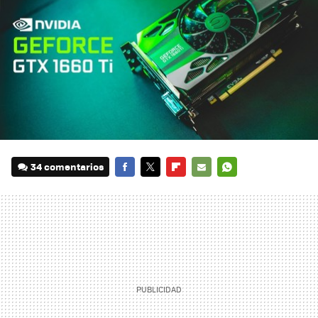
34 comentarios
FACEBOOK
TWITTER
FLIPBOARD
E-
WHATSAPP
MAIL