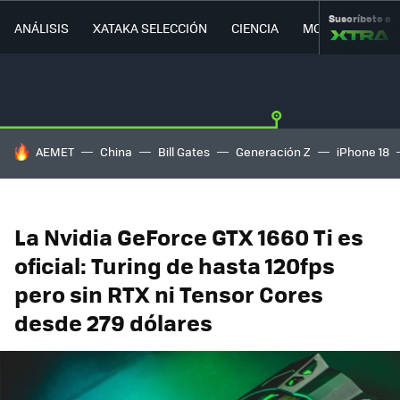
Suscríbete a
ANÁLISIS
XATAKA SELECCIÓN
CIENCIA
MOVILIDAD
HOY SE HABLA DE
AEMET
China
Bill Gates
Generación Z
iPhone 18
La Nvidia GeForce GTX 1660 Ti es
oficial: Turing de hasta 120fps
pero sin RTX ni Tensor Cores
desde 279 dólares