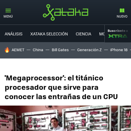
MENÚ
NUEVO
Suscríbete a
ANÁLISIS
XATAKA SELECCIÓN
CIENCIA
MOVILIDAD
HOY SE HABLA DE
AEMET
China
Bill Gates
Generación Z
iPhone 18
'Megaprocessor': el titánico
procesador que sirve para
conocer las entrañas de un CPU