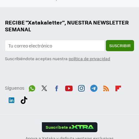
RECIBE "Xatakaletter", NUESTRA NEWSLETTER
SEMANAL
SUSCRIBIR
Suscribiéndote aceptas nuestra
política de privacidad
Síguenos
Wh
Twit
Fac
You
Inst
Tele
RSS
Flip
ats
ter
ebo
tub
agr
gra
boa
Link
Tikt
App
ok
e
am
m
rd
edI
ok
Suscríbete a
n
Apoya a Xataka y disfruta ventajas exclusivas