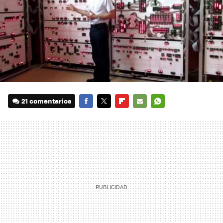
21 comentarios
FACEBOOK
TWITTER
FLIPBOARD
E-
WHATSAPP
MAIL