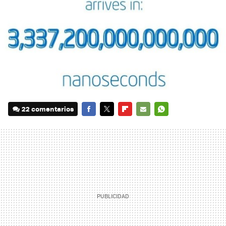
22 comentarios
FACEBOOK
TWITTER
FLIPBOARD
E-
WHATSAPP
MAIL