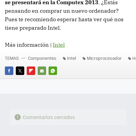
se presentará en la Computex 2013
. ¿Estás
pensando en comprar un nuevo ordenador?
Pues te recomiendo esperar hasta ver qué nos
tiene preparado Intel.
Más información |
Intel
TEMAS
Componentes
Intel
Microprocesador
H
FACEBOOK
TWITTER
FLIPBOARD
E-
WHATSAPP
MAIL
Comentarios cerrados