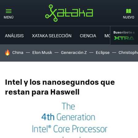
MENÚ
NUEVO
Suscríbete a
ANÁLISIS
XATAKA SELECCIÓN
CIENCIA
MOVILIDAD
HOY SE HABLA DE
China
Elon Musk
Generación Z
Eclipse
Christoph
Intel y los nanosegundos que
restan para Haswell