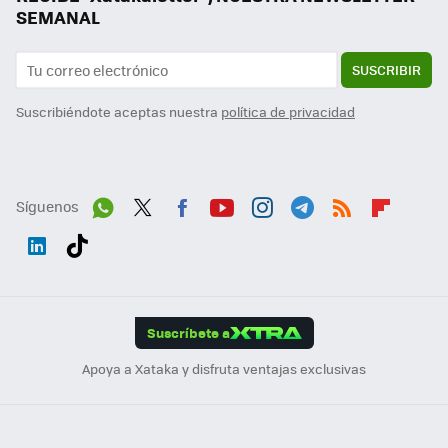
SEMANAL
SUSCRIBIR
Suscribiéndote aceptas nuestra
política de privacidad
Síguenos
Wh
Twit
Fac
You
Inst
Tele
RSS
Flip
ats
ter
ebo
tub
agr
gra
boa
Link
Tikt
App
ok
e
am
m
rd
edI
ok
Suscríbete a
n
Apoya a Xataka y disfruta ventajas exclusivas