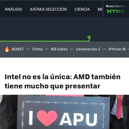
Suscríbete a
ANÁLISIS
XATAKA SELECCIÓN
CIENCIA
MOVILIDAD
HOY SE HABLA DE
AEMET
China
Bill Gates
Generación Z
iPhone 18
Intel no es la única: AMD también
tiene mucho que presentar