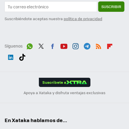
SUSCRIBIR
Suscribiéndote aceptas nuestra
política de privacidad
Síguenos
Wh
Twit
Fac
You
Inst
Tele
RSS
Flip
ats
ter
ebo
tub
agr
gra
boa
Link
Tikt
App
ok
e
am
m
rd
edI
ok
Suscríbete a
n
Apoya a Xataka y disfruta ventajas exclusivas
En Xataka hablamos de...