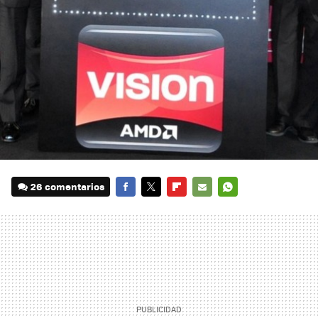
26 comentarios
FACEBOOK
TWITTER
FLIPBOARD
E-
WHATSAPP
MAIL