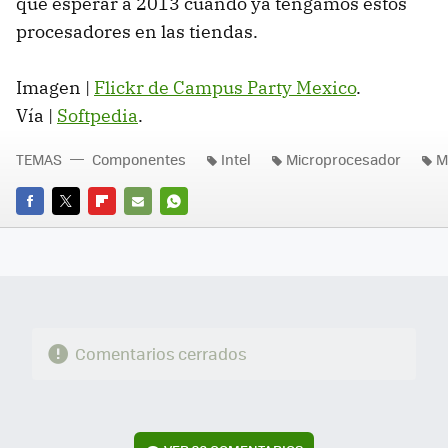
que esperar a 2013 cuando ya tengamos estos
procesadores en las tiendas.
Imagen |
Flickr de Campus Party Mexico
.
Vía |
Softpedia
.
TEMAS
Componentes
Intel
Microprocesador
M
FACEBOOK
TWITTER
FLIPBOARD
E-
WHATSAPP
MAIL
Comentarios cerrados