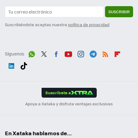
SUSCRIBIR
Suscribiéndote aceptas nuestra
política de privacidad
Síguenos
Wh
Twit
Fac
You
Inst
Tele
RSS
Flip
ats
ter
ebo
tub
agr
gra
boa
Link
Tikt
App
ok
e
am
m
rd
edI
ok
Suscríbete a
n
Apoya a Xataka y disfruta ventajas exclusivas
En Xataka hablamos de...