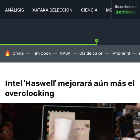
Suscríbete a
ANÁLISIS
XATAKA SELECCIÓN
CIENCIA
MOVILIDAD
HOY SE HABLA DE
China
Tim Cook
NASA
Ola de calor
iPhone 18
Intel 'Haswell' mejorará aún más el
overclocking