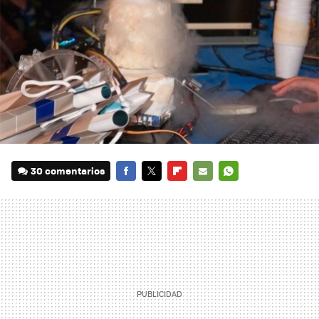
30 comentarios
FACEBOOK
TWITTER
FLIPBOARD
E-
WHATSAPP
MAIL