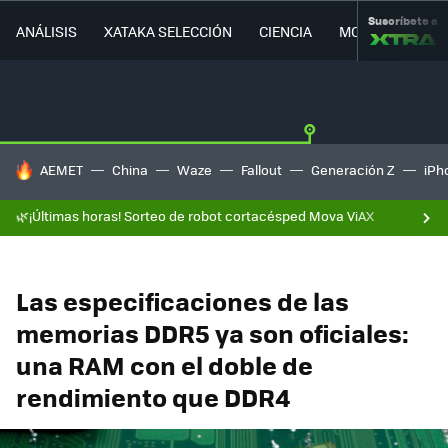
Suscríbete a
ANÁLISIS
XATAKA SELECCIÓN
CIENCIA
MOVILIDAD
HOY SE HABLA DE
AEMET
China
Waze
Fallout
Generación Z
iPh
🌿¡Últimas horas! Sorteo de robot cortacésped Mova ViAX
Las especificaciones de las
memorias DDR5 ya son oficiales:
una RAM con el doble de
rendimiento que DDR4