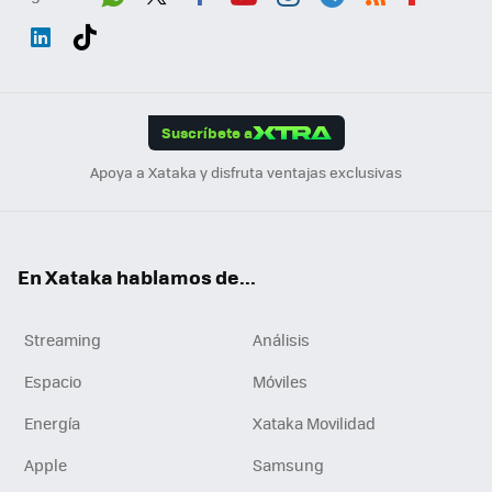
Wh
Twit
Fac
You
Inst
Tele
RSS
Flip
ats
ter
ebo
tub
agr
gra
boa
Link
Tikt
App
ok
e
am
m
rd
edI
ok
Suscríbete a
n
Apoya a Xataka y disfruta ventajas exclusivas
En Xataka hablamos de...
Streaming
Análisis
Espacio
Móviles
Energía
Xataka Movilidad
Apple
Samsung