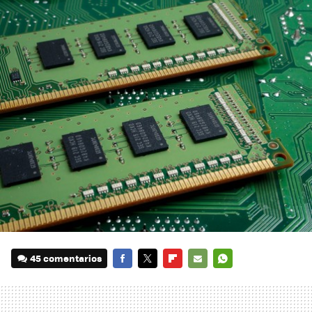
45 comentarios
FACEBOOK
TWITTER
FLIPBOARD
E-
WHATSAPP
MAIL